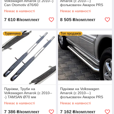
Volkswagen Amarok (c 2010--)
Amarok (c 2010---)
Can Otomotiv d76/60
фольксваген Амарок PRS
Немає в наявності
Немає в наявності
7 610
8 505
₴/комплект
₴/комплект
Туреччина
Топ продажів
Підніжки, Труби на
Підніжки на Volkswagen
Volkswagen Amarok (c 2010--
Amarok (c 2010---)
-) TAMSAN Ø70 мм
фольксваген Амарок PRS
Немає в наявності
Немає в наявності
7 386
7 162
₴/комплект
₴/комплект