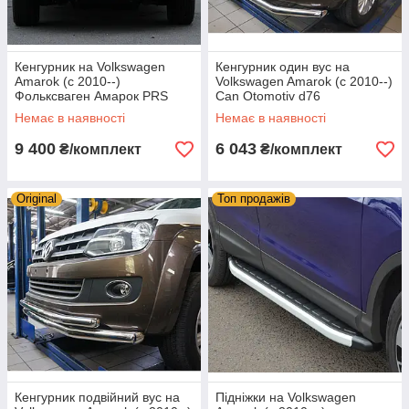
Кенгурник на Volkswagen
Кенгурник один вус на
Amarok (c 2010--)
Volkswagen Amarok (c 2010--)
Фольксваген Амарок PRS
Can Otomotiv d76
Немає в наявності
Немає в наявності
9 400
6 043
₴/комплект
₴/комплект
Original
Топ продажів
Кенгурник подвійний вус на
Підніжки на Volkswagen