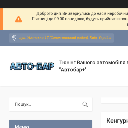
Доброго дня. Ви звернулись до нас в неробочий ч
П'ятниці до 09.00 понеділка, будуть прийняті в по
вул. Уманська 17 (Солом'янський район), Київ, Україна
Тюнінг Вашого автомобіля в
"Автобар+"
Кенгур