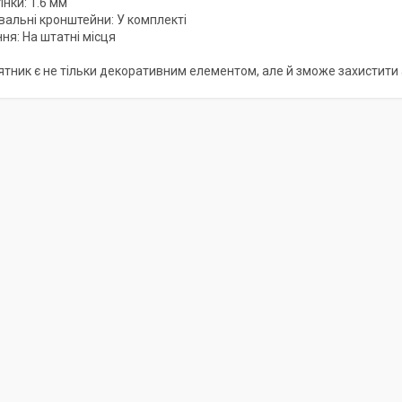
нки: 1.6 мм
альні кронштейни: У комплекті
ня: На штатні місця
ятник є не тільки декоративним елементом, але й зможе захистити