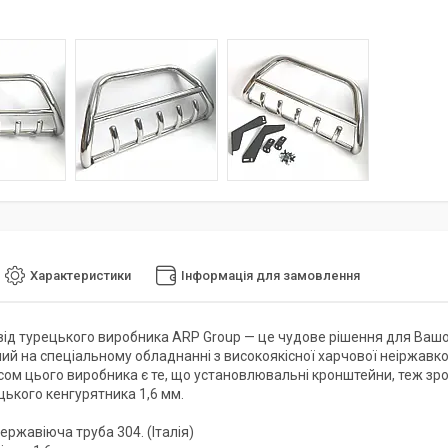
Характеристики
Інформація для замовлення
від турецького виробника ARP Group — це чудове рішення для Вашо
ий на спеціальному обладнанні з високоякісної харчової неіржавко
ом цього виробника є те, що установлювальні кронштейни, теж зро
ецького кенгурятника 1,6 мм.
ержавіюча труба 304. (Італія)