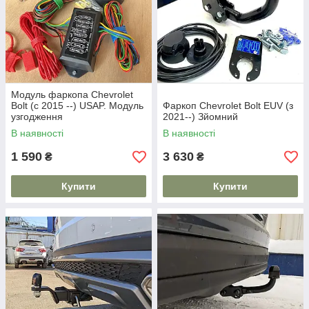
Модуль фаркопа Chevrolet
Bolt (c 2015 --) USAP. Модуль
Фаркоп Chevrolet Bolt EUV (з
узгодження
2021--) Зйомний
В наявності
В наявності
1 590
3 630
₴
₴
Купити
Купити