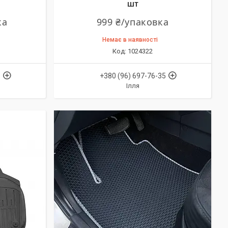
шт
ка
999 ₴/упаковка
Немає в наявності
1024322
5
+380 (96) 697-76-35
Ілля