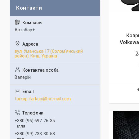
Автобар+
Коври
Volkswa
вул. Уманська 17 (Солом'янський
2
район), Київ, Україна
Валерій
farkop-farkop@hotmail.com
+380 (96) 697-76-35
Ілля
+380 (99) 733-30-58