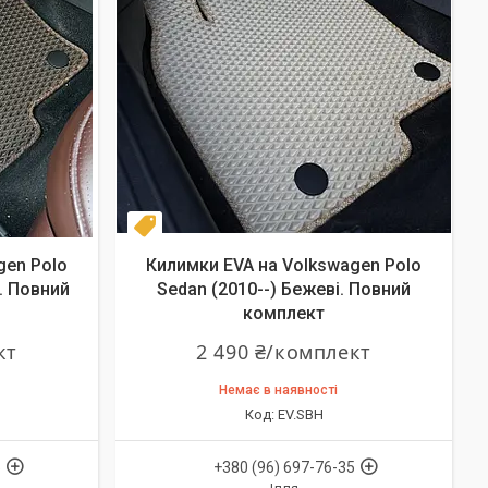
Комплект
gen Polo
Килимки EVA на Volkswagen Polo
. Повний
Sedan (2010--) Бежеві. Повний
комплект
кт
2 490 ₴/комплект
Немає в наявності
EV.SBH
5
+380 (96) 697-76-35