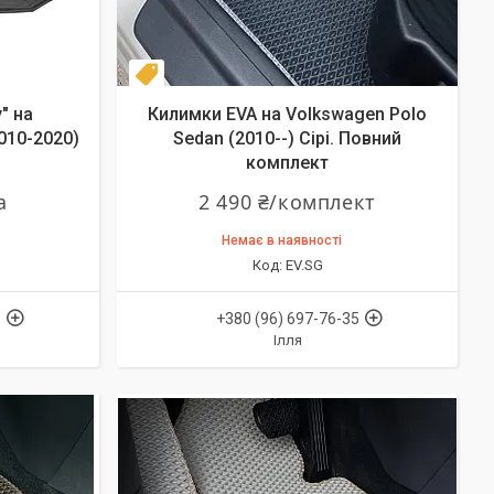
Комплект
" на
Килимки EVA на Volkswagen Polo
010-2020)
Sedan (2010--) Сірі. Повний
комплект
а
2 490 ₴/комплект
Немає в наявності
EV.SG
5
+380 (96) 697-76-35
Ілля