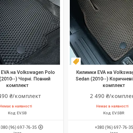
т
Комплект
EVA на Volkswagen Polo
Килимки EVA на Volkswa
(2010--) Чорні. Повний
Sedan (2010--) Коричневі
комплект
комплект
490 ₴/комплект
2 490 ₴/компле
Немає в наявності
Немає в наявності
EV.SB
EV.SBR
+380 (96) 697-76-35
+380 (96) 697-76-3