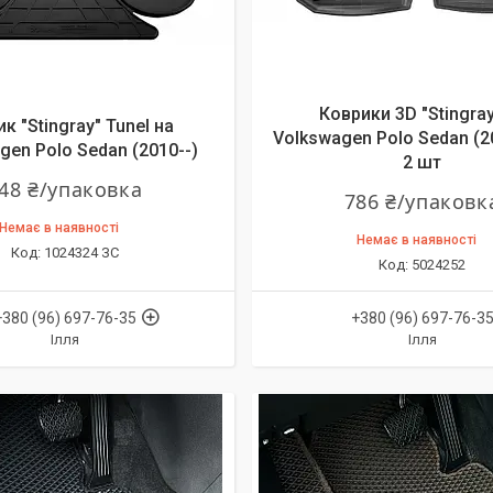
Коврики 3D "Stingray
к "Stingray" Tunel на
Volkswagen Polo Sedan (2
gen Polo Sedan (2010--)
2 шт
48 ₴/упаковка
786 ₴/упаковк
Немає в наявності
Немає в наявності
1024324 ЗС
5024252
+380 (96) 697-76-35
+380 (96) 697-76-3
Ілля
Ілля