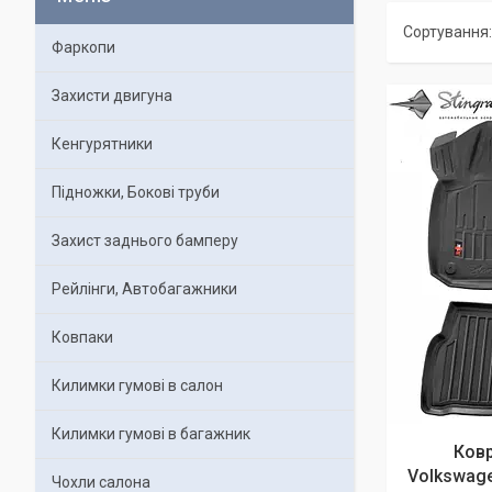
Фаркопи
Захисти двигуна
Кенгурятники
Підножки, Бокові труби
Захист заднього бамперу
Рейлінги, Автобагажники
Ковпаки
Килимки гумові в салон
Килимки гумові в багажник
Ковр
Volkswage
Чохли салона