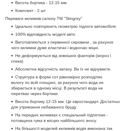
Висота бортика - 12-15 мм
Комплект - 2 шт
Переваги килимків салону ТМ "Stingrey"
Ідеально повторюють геометрію підлоги автомобіля.
100% відповідність моделі авто.
Виготовляються з первинної сировини , за рахунок
чого килимки дуже еластичні і водночас міцні.
Не деформуються від зовнішніх факторів (мороз \
спека)
Абсолютна відсутність запаху. Ви їх не відчуваєте.
Структура в формі сот рівномірно розподіляє
вологу по всій площині, за рахунок чого вода не
збирається в одному місці. В результаті вода не
перетікає через бортики.
Висота бортику 12-15 мм. Це євростандарт. Достатньо
для утримання небажаного бруду.
На передніх килимках є спеціальний підпятник -
потовщена гума в місцях найбільшого зносу.
На більшості моделей килимків водія виконана так