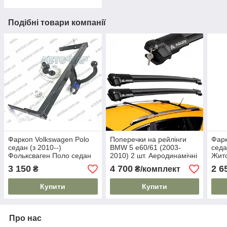
Подібні товари компанії
Фаркоп Volkswagen Polo
Поперечки на рейлінги
Фарк
седан (з 2010--)
BMW 5 e60/61 (2003-
седа
Фольксваген Поло седан
2010) 2 шт. Аеродинамічні
Жит
(Aguri) Чорні
3 150
4 700
2 6
₴
₴/комплект
Купити
Купити
Про нас