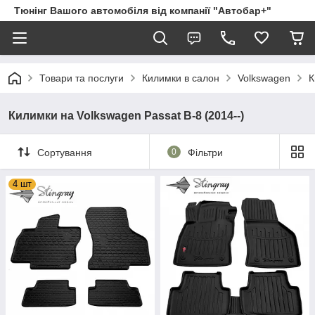
Тюнінг Вашого автомобіля від компанії "Автобар+"
Товари та послуги
Килимки в салон
Volkswagen
К
Килимки на Volkswagen Passat B-8 (2014--)
Сортування
0
Фільтри
4 шт