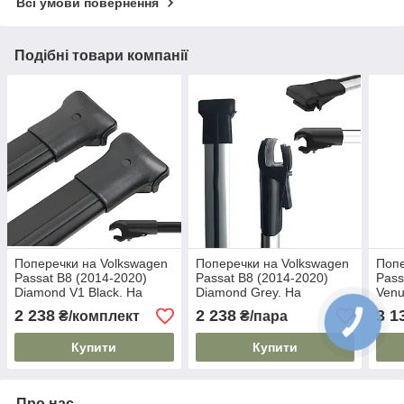
Всі умови повернення
Подібні товари компанії
Поперечки на Volkswagen
Поперечки на Volkswagen
Попе
Passat B8 (2014-2020)
Passat B8 (2014-2020)
Pass
Diamond V1 Black. На
Diamond Grey. На
Venu
стандартні рейлінги. Без
стандартні рейлінги. Сірі
стан
2 238
2 238
3 1
₴/комплект
₴/пара
замка. Чорні
замк
Купити
Купити
Про нас