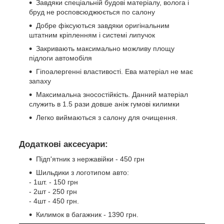
Завдяки спеціальній будові матеріалу, волога і
бруд не росповсюджюється по салону
Добре фіксуються завдяки оригінальним
штатним кріпленням і системі липучок
Закривають максимально можливу площу
підлоги автомобіля
Гіпоалергенні властивості. Ева матеріал не має
запаху
Максимальна зносостійкість. Данний матеріал
служить в 1.5 рази довше аніж гумові килимки
Легко виймаються з салону для очищення.
Додаткові аксесуари:
Підп'ятник з нержавійки - 450 грн
Шильдики з логотипом авто:
- 1шт. - 150 грн
- 2шт - 250 грн
- 4шт - 450 грн.
Килимок в багажник - 1390 грн.