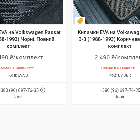
т
Комплект
VA на Volkswagen Passat
Килимки EVA на Volkswag
88-1993) Чорні. Повний
B-3 (1988-1993) Коричнев
комплект
комплект
490 ₴/комплект
2 490 ₴/компле
Немає в наявності
Немає в наявності
EV.SB
EV.SBR
+380 (96) 697-76-35
+380 (96) 697-76-3
Ілля
Ілля