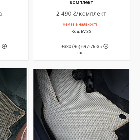
комплект
а
2 490 ₴/комплект
Немає в наявності
EV.SG
5
+380 (96) 697-76-35
Ілля