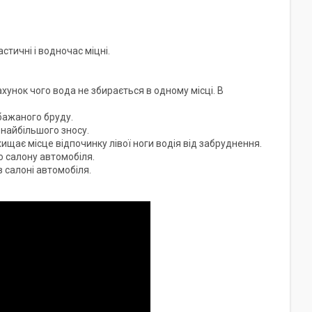
тичні і водночас міцні.
ахунок чого вода не збирається в одному місці. В
бажаного бруду.
 найбільшого зносу.
хищає місце відпочинку лівої ноги водія від забруднення.
 салону автомобіля.
в салоні автомобіля.