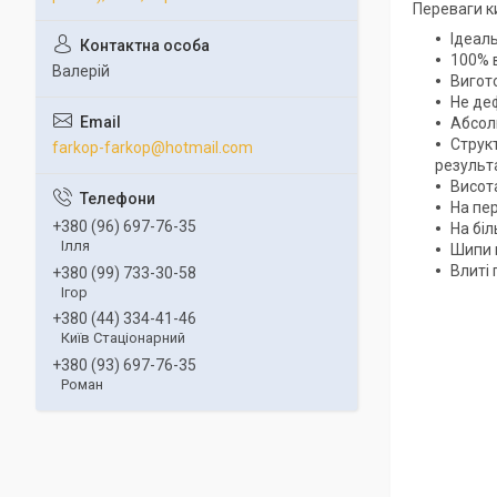
Переваги к
Ідеал
100% в
Валерій
Вигото
Не деф
Абсолю
Структ
farkop-farkop@hotmail.com
результа
Висот
На пер
+380 (96) 697-76-35
На біл
Ілля
Шипи 
Влиті 
+380 (99) 733-30-58
Ігор
+380 (44) 334-41-46
Київ Стаціонарний
+380 (93) 697-76-35
Роман