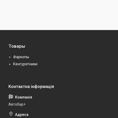
Товары
Фаркопы
Кенгурятники
Автобар+