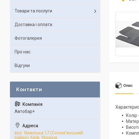
Товари та послуги
Доставка і оплата
Фотогалерея
Про нас
Відгуки
Опис
Характерис
Автобар+
Колір 
Матері
Висота
вул. Уманська 17 (Солом'янський
Компле
район), Київ, Україна