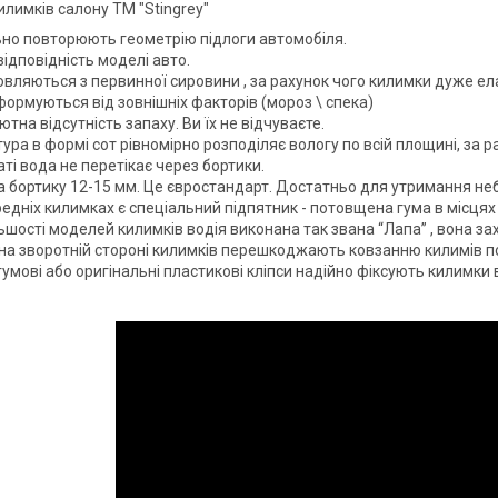
илимків салону ТМ "Stingrey"
ьно повторюють геометрію підлоги автомобіля.
ідповідність моделі авто.
вляються з первинної сировини , за рахунок чого килимки дуже елас
ормуються від зовнішніх факторів (мороз \ спека)
тна відсутність запаху. Ви їх не відчуваєте.
ура в формі сот рівномірно розподіляє вологу по всій площині, за р
ті вода не перетікає через бортики.
а бортику 12-15 мм. Це євростандарт. Достатньо для утримання не
едніх килимках є спеціальний підпятник - потовщена гума в місцях
ьшості моделей килимків водія виконана так звана “Лапа” , вона за
на зворотній стороні килимків перешкоджають ковзанню килимів по
гумові або оригінальні пластикові кліпси надійно фіксують килимки 