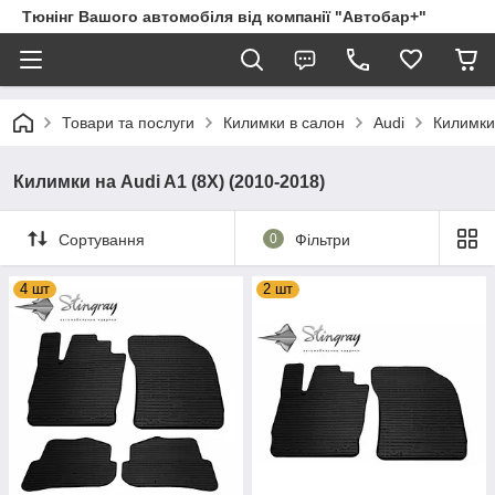
Тюнінг Вашого автомобіля від компанії "Автобар+"
Товари та послуги
Килимки в салон
Audi
Килимки 
Килимки на Audi A1 (8X) (2010-2018)
Сортування
0
Фільтри
4 шт
2 шт