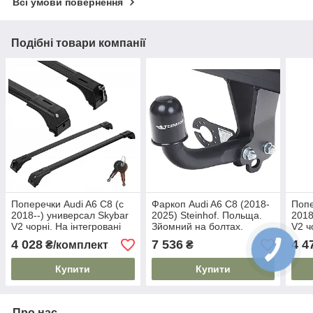
Всі умови повернення
Подібні товари компанії
Поперечки Audi A6 C8 (c
Фаркоп Audi A6 C8 (2018-
Попе
2018--) универсал Skybar
2025) Steinhof. Польща.
2018
V2 чорні. На інтегровані
Зйомний на болтах.
V2 ч
рейлінги
рейл
4 028
7 536
4 4
₴/комплект
₴
Купити
Купити
Про нас