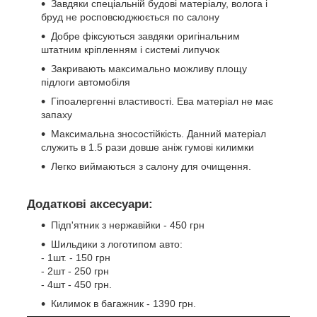
Завдяки спеціальній будові матеріалу, волога і
бруд не росповсюджюється по салону
Добре фіксуються завдяки оригінальним
штатним кріпленням і системі липучок
Закривають максимально можливу площу
підлоги автомобіля
Гіпоалергенні властивості. Ева матеріал не має
запаху
Максимальна зносостійкість. Данний матеріал
служить в 1.5 рази довше аніж гумові килимки
Легко виймаються з салону для очищення.
Додаткові аксесуари:
Підп'ятник з нержавійки - 450 грн
Шильдики з логотипом авто:
- 1шт. - 150 грн
- 2шт - 250 грн
- 4шт - 450 грн.
Килимок в багажник - 1390 грн.