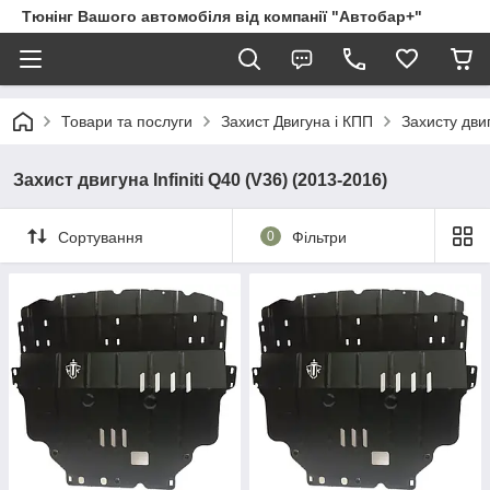
Тюнінг Вашого автомобіля від компанії "Автобар+"
Товари та послуги
Захист Двигуна і КПП
Захисту двигу
Захист двигуна Infiniti Q40 (V36) (2013-2016)
Сортування
0
Фільтри