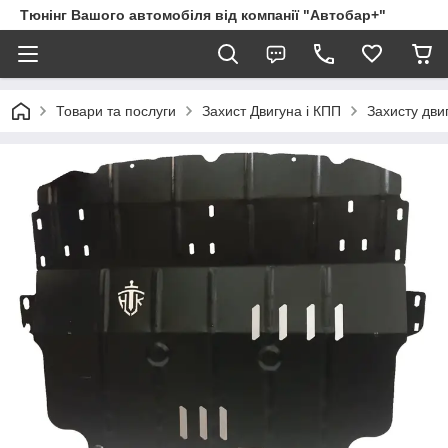
Тюнінг Вашого автомобіля від компанії "Автобар+"
Товари та послуги
Захист Двигуна і КПП
Захисту двигу