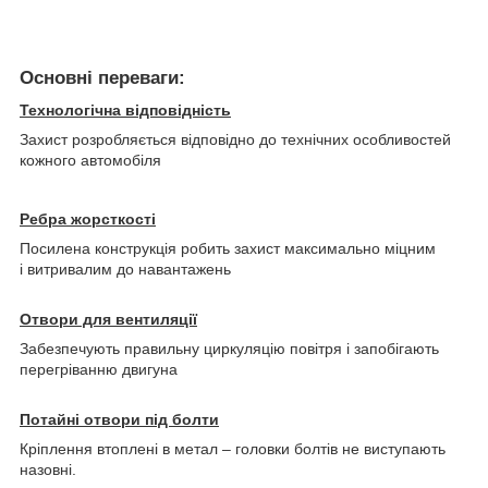
Основні переваги:
Технологічна відповідність
Захист розробляється відповідно до технічних особливостей
кожного автомобіля
Ребра жорсткості
Посилена конструкція робить захист максимально міцним
і витривалим до навантажень
Отвори для вентиляції
Забезпечують правильну циркуляцію повітря і запобігають
перегріванню двигуна
Потайні отвори під болти
Кріплення втоплені в метал – головки болтів не виступають
назовні.