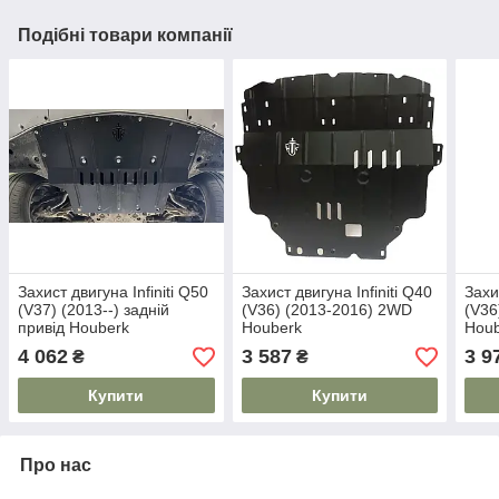
Подібні товари компанії
Захист двигуна Infiniti Q50
Захист двигуна Infiniti Q40
Захи
(V37) (2013--) задній
(V36) (2013-2016) 2WD
(V36
привід Houberk
Houberk
Hou
4 062
3 587
3 9
₴
₴
Купити
Купити
Про нас