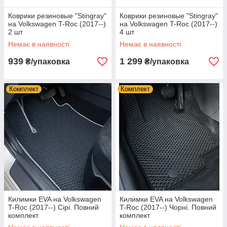
Коврики резиновые "Stingray"
Коврики резиновые "Stingray"
на Volkswagen T-Roc (2017--)
на Volkswagen T-Roc (2017--)
2 шт
4 шт
Немає в наявності
Немає в наявності
939
1 299
₴/упаковка
₴/упаковка
Комплект
Комплект
Килимки EVA на Volkswagen
Килимки EVA на Volkswagen
T-Roc (2017--) Сірі. Повний
T-Roc (2017--) Чорні. Повний
комплект
комплект