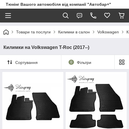
Тюнінг Вашого автомобіля від компанії "Автобар+"
Товари та послуги
Килимки в салон
Volkswagen
К
Килимки на Volkswagen T-Roc (2017--)
Сортування
0
Фільтри