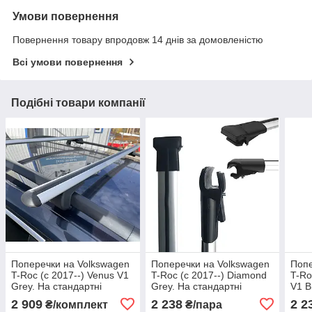
Умови повернення
Повернення товару впродовж 14 днів за домовленістю
Всі умови повернення
Подібні товари компанії
Поперечки на Volkswagen
Поперечки на Volkswagen
Попе
T-Roc (c 2017--) Venus V1
T-Roc (c 2017--) Diamond
T-Ro
Grey. На стандартні
Grey. На стандартні
V1 B
рейлінги. Без замка. Сірі
рейлінги. Сірі
рейл
2 909
2 238
2 2
₴/комплект
₴/пара