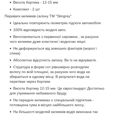
Висота бортика - 12-15 мм
Комплект - 2 шт
Переваги килимків салону ТМ "Stingrey"
Ідеально повторюють геометрію підлоги автомобіля.
100% відповідність моделі авто.
Виготовляються з первинної сировини , за рахунок
чого килимки дуже еластичні і водночас міцні.
Не деформуються від зовнішніх факторів (мороз \
спека)
Абсолютна відсутність запаху. Ви їх не відчуваєте.
Структура в формі сот рівномірно розподіляє
вологу по всій площині, за рахунок чого вода не
збирається в одному місці. В результаті вода не
перетікає через бортики.
Висота бортику 12-15 мм. Це євростандарт. Достатньо
для утримання небажаного бруду.
На передніх килимках є спеціальний підпятник -
потовщена гума в місцях найбільшого зносу.
На більшості моделей килимків водія виконана так