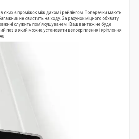
в яких є проміжок між дахом і рейлінгом. Поперечки мають
агажник не свистить на ходу. За рахунок міцного обхвату
довжині служить пом'якушувачем і Ваш вантаж не буде
й паз в який можна установити велокріплення і кріплення
яв.