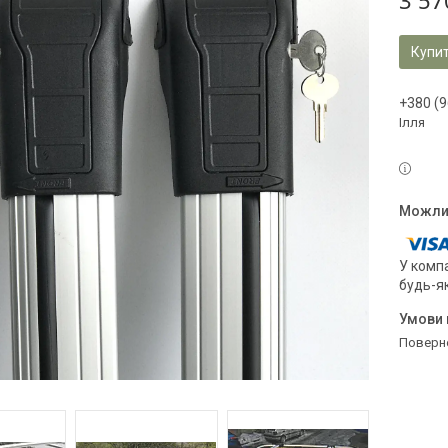
3 57
Купи
+380 (9
Ілля
У компа
будь-я
поверн