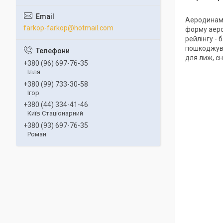
Аеродинамі
farkop-farkop@hotmail.com
форму аеро
рейлінгу -
пошкоджува
для лиж, сн
+380 (96) 697-76-35
Ілля
+380 (99) 733-30-58
Ігор
+380 (44) 334-41-46
Київ Стаціонарний
+380 (93) 697-76-35
Роман