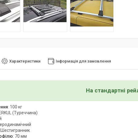
Характеристики
Інформація для замовлення
На стандартні рей
ення
: 100 кг
 ERKUL (Туреччина)
й
Аеродинамічний
: Шестигранник
офілю
: 70 мм