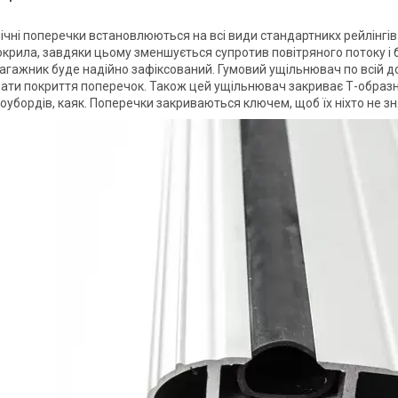
чні поперечки встановлюються на всі види стандартникх рейлінгів 
крила, завдяки цьому зменшується супротив повітряного потоку і б
 багажник буде надійно зафіксований. Гумовий ущільнювач по всій 
ти покриття поперечок. Також цей ущільнювач закриває Т-образни
оубордів, каяк. Поперечки закриваються ключем, щоб їх ніхто не зн