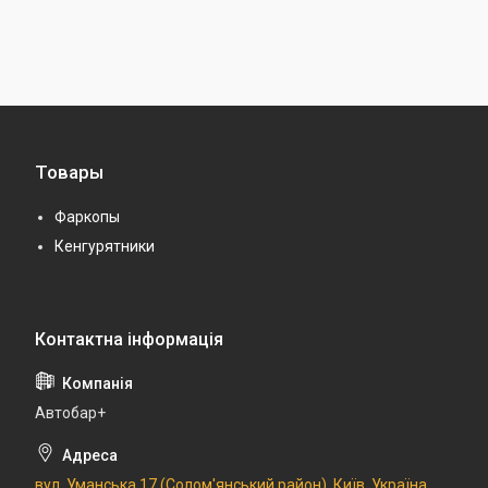
Товары
Фаркопы
Кенгурятники
Автобар+
вул. Уманська 17 (Солом'янський район), Київ, Україна