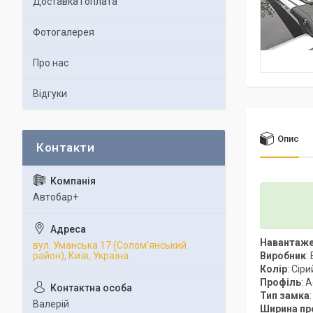
Доставка і оплата
Фотогалерея
Про нас
Відгуки
Опис
Автобар+
Навантаж
вул. Уманська 17 (Солом'янський
Виробник
:
район), Київ, Україна
Колір
: Сіри
Профіль
: 
Тип замка
Валерій
Ширина пр