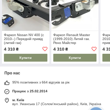
Фаркоп Nissan NV 400 (c
Фаркоп Renault Master
Фарк
2010--) Передній привід
(1999-2010) Литий гак.
2010
(литий гак)
Рено Майстер
прив
4 310
4 310
4 3
₴
₴
Купити
Купити
Про нас
95% позитивних з 664 відгуків за рік
Працює з 25.02.2014
м. Київ
вул. Уманська 17 (Солом'янський район), Київ, Україна