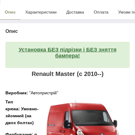
Опис
Характеристики
Доставка
Оплата
Умови п
Опис
Установка БЕЗ підрізки і БЕЗ зняття
бампера!
Renault
Master (c 2010--)
Виробник:
"Автопристрій"
Тип
крюка:
Умовно-
зйомний (на
двох болтах)
Фарбування:
п