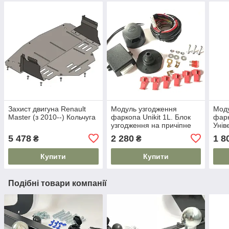
Захист двигуна Renault
Модуль узгодження
Моду
Master (з 2010--) Кольчуга
фаркопа Unikit 1L. Блок
фарк
узгодження на причіпне
Унів
5 478
2 280
1 8
₴
₴
Купити
Купити
Подібні товари компанії