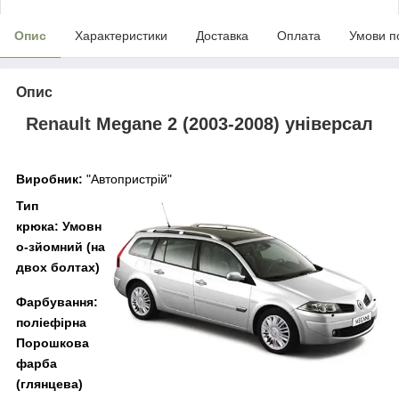
Опис
Характеристики
Доставка
Оплата
Умови п
Опис
Renault
Megane 2 (2003-2008) універсал
Виробник:
"Автопристрій"
Тип
крюка:
Умовн
о-зйомний (на
двох болтах)
Фарбування:
поліефірна
Порошкова
фарба
(глянцева)