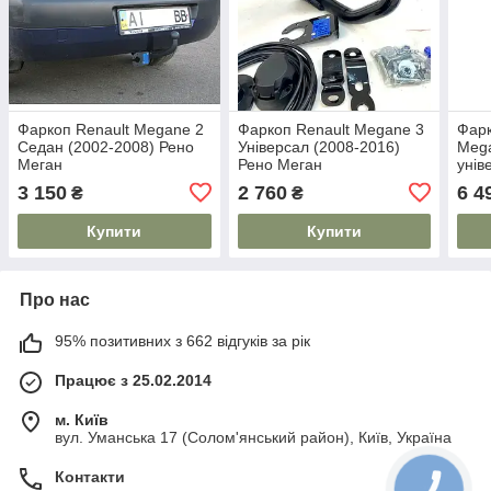
Фаркоп Renault Megane 2
Фаркоп Renault Megane 3
Фарк
Седан (2002-2008) Рено
Універсал (2008-2016)
Mega
Меган
Рено Меган
унів
3 150
2 760
6 4
₴
₴
Купити
Купити
Про нас
95% позитивних з 662 відгуків за рік
Працює з 25.02.2014
м. Київ
вул. Уманська 17 (Солом'янський район), Київ, Україна
Контакти