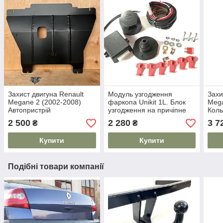
Захист двигуна Renault
Модуль узгодження
Захи
Megane 2 (2002-2008)
фаркопа Unikit 1L. Блок
Mega
Автопристрій
узгодження на причіпне
Коль
2 500
2 280
3 7
₴
₴
Купити
Купити
Подібні товари компанії