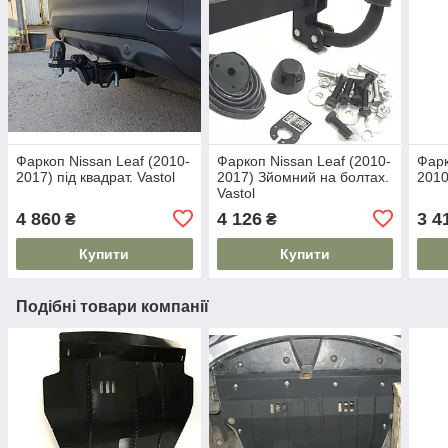
Фаркоп Nissan Leaf (2010-
Фаркоп Nissan Leaf (2010-
Фарк
2017) під квадрат. Vastol
2017) Зйомний на болтах.
2010
Vastol
4 860
4 126
3 4
₴
₴
Купити
Купити
Подібні товари компанії