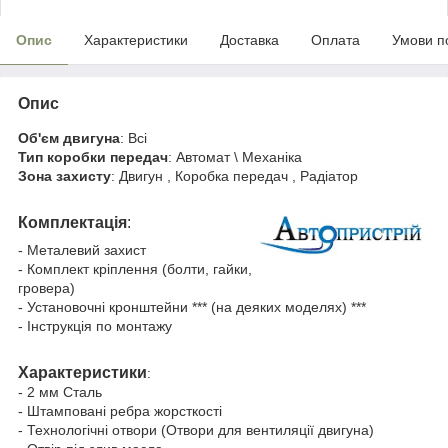
Опис
Характеристики
Доставка
Оплата
Умови п
Опис
Об'єм двигуна
: Всі
Тип коробки передач
: Автомат \ Механіка
Зона захисту
: Двигун , Коробка передач , Радіатор
Комплектація
:
- Металевий захист
- Комплект кріплення (болти, гайки,
гровера)
- Установочні кронштейни *** (на деяких моделях) ***
- Інструкція по монтажу
Характеристики
:
- 2 мм Сталь
- Штамповані ребра жорсткості
- Технологічні отвори (Отвори для вентиляції двигуна)