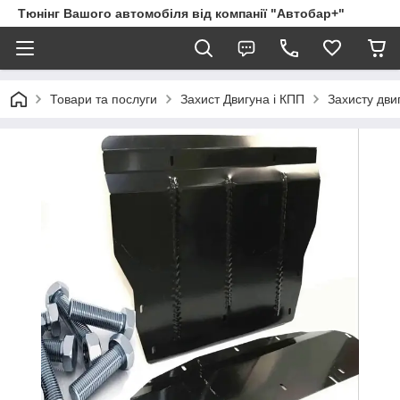
Тюнінг Вашого автомобіля від компанії "Автобар+"
Товари та послуги
Захист Двигуна і КПП
Захисту дви