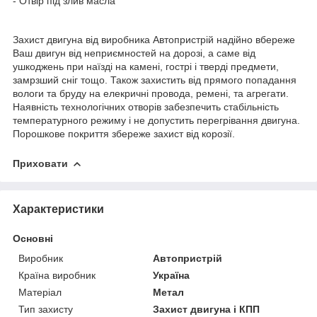
- Отвір під злив масла
Захист двигуна від виробника Автопристрій надійно вбереже
Ваш двигун від неприємностей на дорозі, а саме від
ушкоджень при наїзді на камені, гострі і тверді предмети,
замрзший сніг тощо. Також захистить від прямого попадання
вологи та бруду на елекричні провода, ремені, та агрегати.
Наявність технологічних отворів забезпечить стабільність
температурного режиму і не допустить перегрівання двигуна.
Порошкове покриття збереже захист від корозії.
Приховати
Характеристики
Основні
Виробник
Автопристрій
Країна виробник
Україна
Матеріал
Метал
Тип захисту
Захист двигуна і КПП