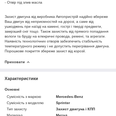
- Отвір під злив масла
Захист двигуна від виробника Автопристрій надійно вбереже
Ваш двигун від неприємностей на дорозі, а саме від
ушкоджень при наїзді на камені, гострі і тверді предмети,
замрзший сніг тощо. Також захистить від прямого попадання
вологи та бруду на елекричні провода, ремені, та агрегати.
Наявність технологічних отворів забезпечить стабільність
температурного режиму і не допустить перегрівання двигуна.
Порошкове покриття збереже захист від корозії.
Приховати
Характеристики
Основні
Сумісність з маркою
Mercedes-Benz
Сумісність з моделлю
Sprinter
Тип захисту
Захист двигуна і КПП
Матеріал
Метал