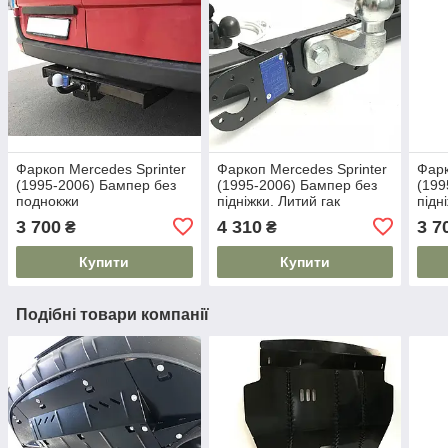
Фаркоп Mercedes Sprinter
Фаркоп Mercedes Sprinter
Фарк
(1995-2006) Бампер без
(1995-2006) Бампер без
(199
поднокжи
підніжки. Литий гак
підн
3 700
4 310
3 7
₴
₴
Купити
Купити
Подібні товари компанії