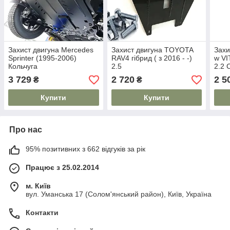
Захист двигуна Mercedes
Захист двигуна TOYOTA
Захи
Sprinter (1995-2006)
RAV4 гібрид ( з 2016 - -)
w VI
Кольчуга
2.5
2.2 
3 729
2 720
2 5
₴
₴
Купити
Купити
Про нас
95% позитивних з 662 відгуків за рік
Працює з 25.02.2014
м. Київ
вул. Уманська 17 (Солом'янський район), Київ, Україна
Контакти