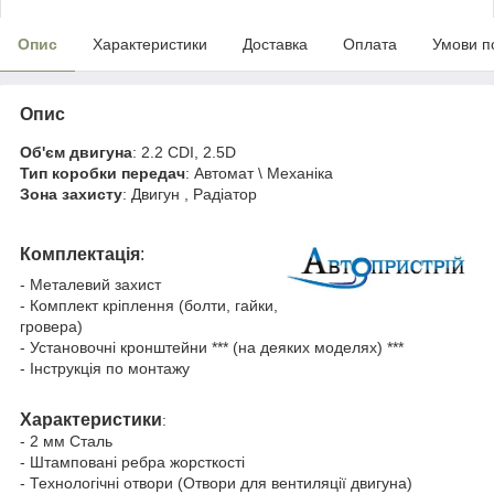
Опис
Характеристики
Доставка
Оплата
Умови п
Опис
Об'єм двигуна
: 2.2 CDI, 2.5D
Тип коробки передач
: Автомат \ Механіка
Зона захисту
: Двигун , Радіатор
Комплектація
:
- Металевий захист
- Комплект кріплення (болти, гайки,
гровера)
- Установочні кронштейни *** (на деяких моделях) ***
- Інструкція по монтажу
Характеристики
:
- 2 мм Сталь
- Штамповані ребра жорсткості
- Технологічні отвори (Отвори для вентиляції двигуна)