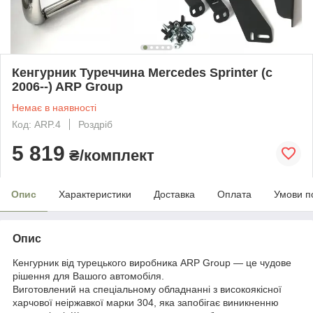
Кенгурник Туреччина Mercedes Sprinter (c
2006--) ARP Group
Немає в наявності
Код: ARP.4
Роздріб
5 819
₴/комплект
Опис
Характеристики
Доставка
Оплата
Умови п
Опис
Кенгурник від турецького виробника ARP Group — це чудове
рішення для Вашого автомобіля.
Виготовлений на спеціальному обладнанні з високоякісної
харчової неіржавкої марки 304, яка запобігає виникненню