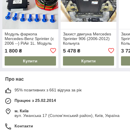
Модуль фаркопа
Захист двигуна Mercedes
Захи
Mercedes-Benz Sprinter (c
Sprinter 906 (2006-2012)
Spri
2006 --) PiAir 1L. Модуль
Кольчуга
Коль
узгодження
1 800
5 478
3 7
₴
₴
Купити
Купити
Про нас
95% позитивних з 661 відгука за рік
Працює з 25.02.2014
м. Київ
вул. Уманська 17 (Солом'янський район), Київ, Україна
Контакти