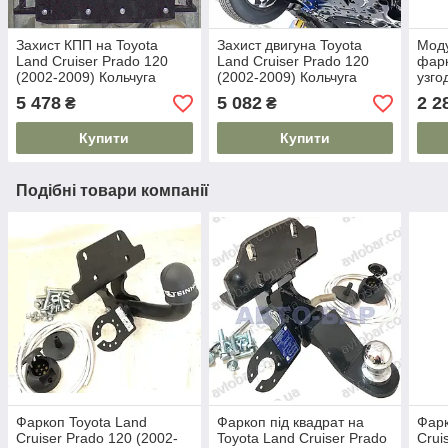
Захист КПП на Toyota
Захист двигуна Toyota
Моду
Land Cruiser Prado 120
Land Cruiser Prado 120
фарк
(2002-2009) Кольчуга
(2002-2009) Кольчуга
узго
5 478
5 082
2 2
₴
₴
Купити
Купити
Подібні товари компанії
Фаркоп Toyota Land
Фаркоп під квадрат на
Фарк
Cruiser Prado 120 (2002-
Toyota Land Cruiser Prado
Crui