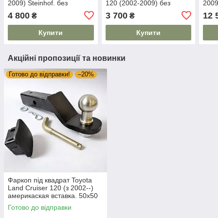
2009) Steinhof. без
120 (2002-2009) без
2009
підрізування бампера
підрізування бампера
з'єм
4 800
3 700
12 
₴
₴
Купити
Купити
Акційні пропозиції та новинки
Готово до відправки!
–20%
Фаркоп під квадрат Toyota
Land Cruiser 120 (з 2002--)
америкаская вставка. 50х50
мм
Готово до відправки