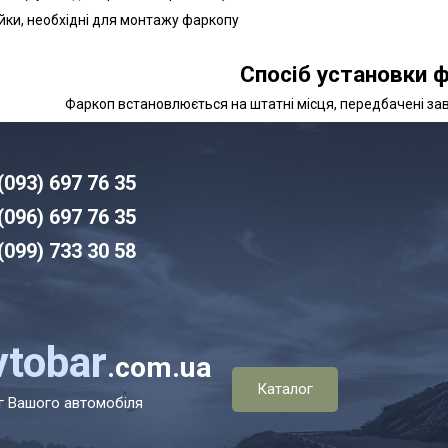
айки, необхідні для монтажу фаркопу
Спосіб установки ф
Фаркоп встановлюється на штатні місця, передбачені з
(093) 6
97 76 35
(096)
6
97 76 35
(099) 7
33 30 58
vtobar
.com.ua
Каталог
г Вашого автомобіля