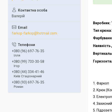
Валерій
Виробник:
Тип крюка:
farkop-farkop@hotmail.com
Фарбуванн
Наявність 
+380 (96) 697-76-35
Вертикаль
Ілля
Горизонта
+380 (99) 733-30-58
Ігор
+380 (44) 334-41-46
Київ Стаціонарний
+380 (93) 697-76-35
1. Фаркоп
Роман
2. Крюк (К
3. Електро
4. Захисни
5. Підрозет