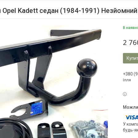
 Opel Kadett седан (1984-1991) Незйомний
В наявн
2 76
Купи
+380 (9
Ілля
У компа
будь-я