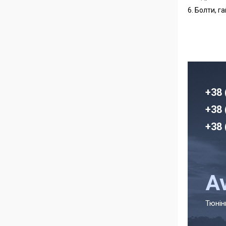
6. Болти, г
+38 
+38 
+38 
A
Тюнін