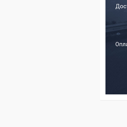
Дос
Опла