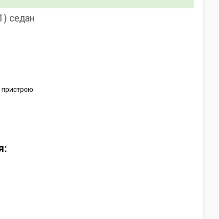
1) седан
т пристрою.
я: