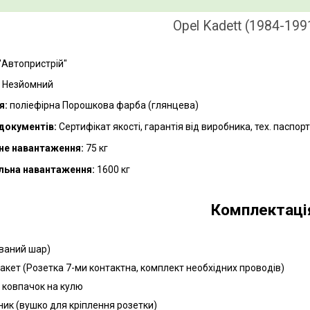
Opel Kadett (1984-199
"Автопристрій"
Незйомний
я:
поліефірна Порошкова фарба (глянцева)
документів:
Сертифікат якості, гарантія від виробника, тех. паспор
не навантаження:
75 кг
льна навантаження:
16
00 кг
Комплектаці
ований шар)
пакет (Розетка 7-ми контактна, комплект необхідних проводів)
й ковпачок на кулю
ник (вушко для кріплення розетки)