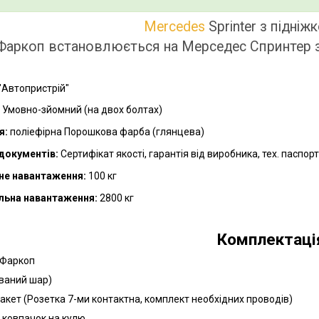
Mercedes
Sprinter з підніж
Фаркоп встановлюється на Мерседес Спринтер з
"Автопристрій"
Умовно-зйомний (на двох болтах)
я:
поліефірна Порошкова фарба (глянцева)
документів:
Сертифікат якості, гарантія від виробника, тех. паспор
не навантаження:
100 кг
льна навантаження:
28
00 кг
Комплектаці
 Фаркоп
ований шар)
пакет (Розетка 7-ми контактна, комплект необхідних проводів)
й ковпачок на кулю