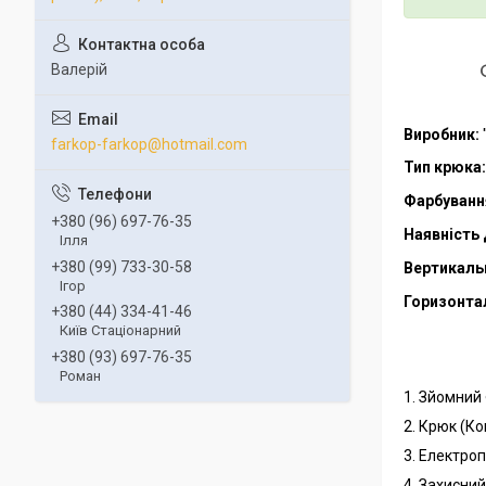
Валерій
Виробник:
farkop-farkop@hotmail.com
Тип крюка:
Фарбуванн
+380 (96) 697-76-35
Наявність 
Ілля
+380 (99) 733-30-58
Вертикаль
Ігор
Горизонта
+380 (44) 334-41-46
Київ Стаціонарний
+380 (93) 697-76-35
Роман
1. Зйомний
2. Крюк (К
3. Електро
4. Захисни