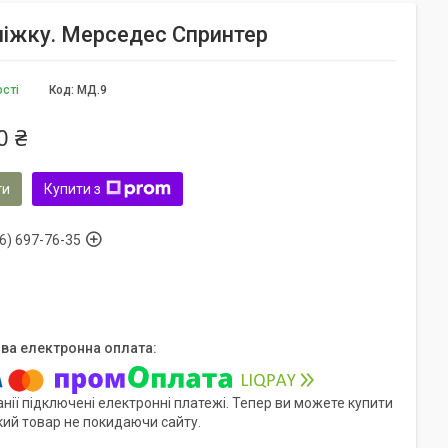
дніжку. Мерседес Спринтер
ості
Код:
МД.9
0 ₴
ти
Купити з
6) 697-76-35
нії підключені електронні платежі. Тепер ви можете купити
кий товар не покидаючи сайту.