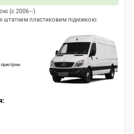
кою (c 2006--)
і штатним пластиковим підніжкою.
т пристрою.
я: