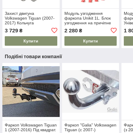
Захист двигуна
Модуль узгодження
Моду
Volkswagen Tiguan (2007-
фаркопа Unikit 1L. Блок
фарк
2017) Кольчуга
узгодження на причіпне
Унів
3 729
2 280
1 8
₴
₴
Купити
Купити
Подібні товари компанії
Фаркоп Volkswagen Tiguan
Фаркоп "Galia" Volkswagen
Фарк
1 (2007-2016) Під квадрат.
Tiguan (c 2007-)
(з 20