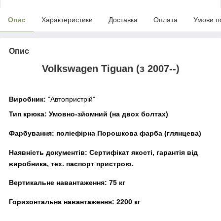
Опис
Характеристики
Доставка
Оплата
Умови п
Опис
Volkswagen Tiguan (з 2007--)
Виробник:
"Автопристрій"
Тип крюка:
Умовно-зйомний (на двох болтах)
Фарбування:
поліефірна Порошкова фарба (глянцева)
Наявність документів:
Сертифікат якості, гарантія від
виробника, тех. паспорт пристрою.
Вертикальне навантаження:
75 кг
Горизонтальна навантаження:
22
00 кг