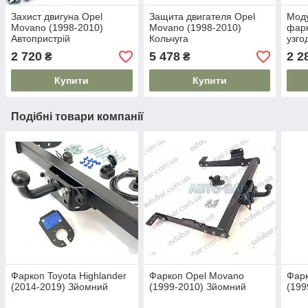
Захист двигуна Opel
Защита двигателя Opel
Моду
Movano (1998-2010)
Movano (1998-2010)
фарк
Автопристрій
Кольчуга
узго
2 720
5 478
2 2
₴
₴
Купити
Купити
Подібні товари компанії
Фаркоп Toyota Highlander
Фаркоп Opel Movano
Фарк
(2014-2019) Зйомний
(1999-2010) Зйомний
(199