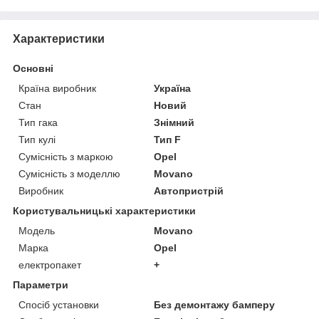
Характеристики
Основні
Країна виробник
Україна
Стан
Новий
Тип гака
Знімний
Тип кулі
Тип F
Сумісність з маркою
Opel
Сумісність з моделлю
Movano
Виробник
Автопристрій
Користувальницькі характеристики
Модель
Movano
Марка
Opel
електропакет
+
Параметри
Спосіб установки
Без демонтажу бамперу