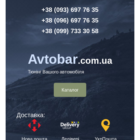
+38 (093) 6
97 76 35
+38 (096)
6
97 76 35
+38 (099) 7
33 30 58
Avtobar
.com.ua
Тюнінг Вашого автомобіля
Каталог
Доставка:
Нова пошта
Делівері
УкрПошта