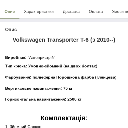
Опис
Характеристики
Доставка
Оплата
Умови п
Опис
Volkswagen Transporter T-6 (з 2010--)
Виробник:
"Автопристрій"
Тип крюка:
Умовно-зйомний (на двох болтах)
Фарбування:
поліефірна Порошкова фарба (глянцева)
Вертикальне навантаження:
75 кг
Горизонтальна навантаження:
25
00 кг
Комплектація:
1. Зйомний Фаркоп