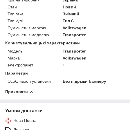
Країна виробник
Україна
Стан
Новий
Тип гака
Знімний
Тип кулі
Тип C
Сумісність з маркою
Volkswagen
Сумісність з моделлю
Transporter
Користувальницькі характеристики
Модель
Transporter
Марка
Volkswagen
електропакет
+
Параметри
Особливості установки
Без підрізки бамперу
Приховати
Умови доставки
Нова Пошта
Делівері