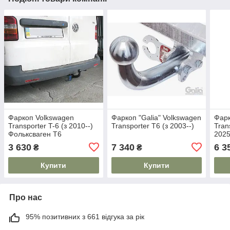
Фаркоп Volkswagen
Фаркоп "Galia" Volkswagen
Фарк
Transporter T-6 (з 2010--)
Transporter T6 (з 2003--)
Tran
Фольксваген Т6
2025
Зйом
3 630
7 340
6 3
₴
₴
Купити
Купити
Про нас
95% позитивних з 661 відгука за рік