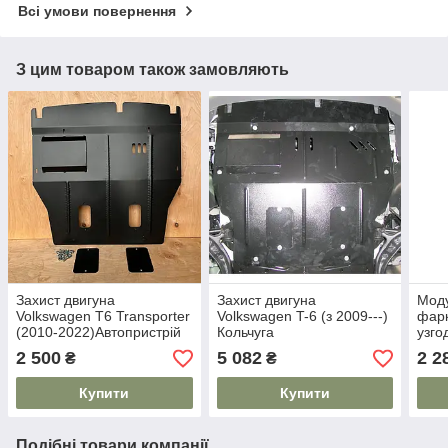
Всі умови повернення
З цим товаром також замовляють
Захист двигуна
Захист двигуна
Моду
Volkswagen T6 Transporter
Volkswagen T-6 (з 2009---)
фарк
(2010-2022)Автопристрій
Кольчуга
узго
2 500
5 082
2 2
₴
₴
Купити
Купити
Подібні товари компанії