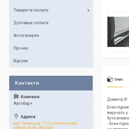
Товари та послуги
Доставка і оплата
Фотогалерея
Про нас
Відгуки
Опис
Діаметр Ø:
Автобар+
Бічні підні
виручать у
бути впевн
вул. Уманська 17 (Солом'янський
- Бічні під
район), Київ, Україна