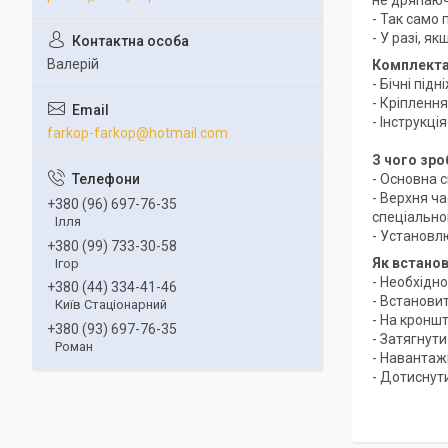
не дряпаюч
- Так само 
- У разі, я
Валерій
Комплекта
- Бічні підн
- Кріпленн
- Інструкц
farkop-farkop@hotmail.com
З чого зро
- Основна 
- Верхня ч
+380 (96) 697-76-35
спеціальном
Ілля
- Установл
+380 (99) 733-30-58
Як встано
Ігор
- Необхідно
+380 (44) 334-41-46
- Встанови
Київ Стаціонарний
- На кронш
+380 (93) 697-76-35
- Затягнути
Роман
- Навантаж
- Дотиснут