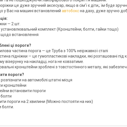
и та не пошкоджуючи лакофарбового покриття машини.
поріжки це дуже зручний аксесуар, якщо в сім'ї є діти,; їм буде зруч
кщо у Вас на машині встановлений
автобокс
на даху, дуже зручно доб
ція:
іжки — 2 шт.
я установлювальний комплект (Кронштейни, болти, гайки тощо)
ія щодо встановлення
блені ці пороги?
силова частина порога — це Труба з 100% неіржавкої сталі
астина підніжки — це гумопластикові накладки, які розташовані пі
у візерунку на накладці, нога не ковзатиме.
ювальні кронштейни зроблені з товстостінного металу, які забезпеч
вити пороги?
 розпізнати на автомобілі штатні місця
ти кронштейни
тейни встановити пороги
 болти
ити пороги на 2 хвилини (Можно постояти на них)
и болти.