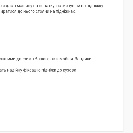
но сідає в машину на початку, натиснувши на підніжку.
иратися до нього стоячи на підніжках.
д кожними дверима Вашого автомобіля. Завдяки
ать надійну фіксацію підніжк до кузова