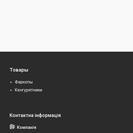
Товары
Фаркопы
Кенгурятники