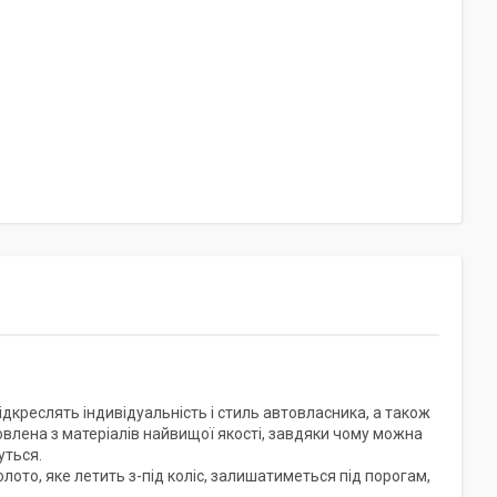
ідкреслять індивідуальність і стиль автовласника, а також
овлена з матеріалів найвищої якості, завдяки чому можна
уться.
олото, яке летить з-під коліс, залишатиметься під порогам,