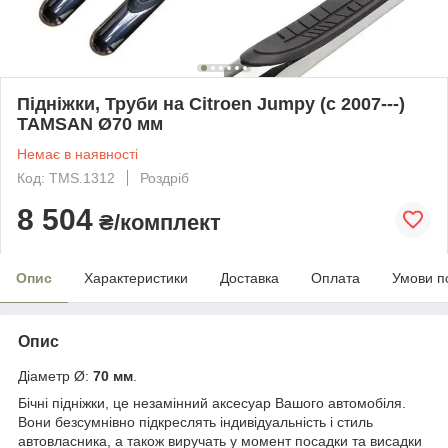
Підніжки, Труби на Citroen Jumpy (c 2007---)
TAMSAN Ø70 мм
Немає в наявності
Код: TMS.1312
Роздріб
8 504
₴/комплект
Опис
Характеристики
Доставка
Оплата
Умови п
Опис
Діаметр Ø:
70 мм
.
Бічні підніжки, це незамінний аксесуар Вашого автомобіля.
Вони безсумнівно підкреслять індивідуальність і стиль
автовласника, а також виручать у момент посадки та висадки