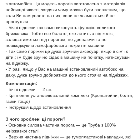
з автомобіля. Ця модель порогів виготовлена з матеріалів
найвищої якості, завдяки чому можна бути впевненим, що
коли Ви наступаєте на них, вони не зламаються й не
прогнуться.
- Бічні підніжки так само виконують функцію великого
бризковика. Тобто все болото, яке летить з-під коліс,
залишатиметься під порогам, не дряпаючи та не
пошкоджуючи лакофарбового покриття машини.
- Так само поріжки це дуже зручний аксесуар, якщо в сім'ї є
діти,; їм буде зручно сідає в машину на початку, натиснувши
на підніжку.
- У разі, якщо у Вас на машині встановлений
автобокс
на
даху, дуже зручно добиратися до нього стоячи на підніжках.
Комплектація:
- Бічні підніжки — 2 шт.
- Кріплення установлювальний комплект (Кронштейни, болти,
гайки тощо)
- Інструкція щодо встановлення
З чого зроблені ці пороги?
- Основна силова частина порога — це Труба з 100%
неіржавкої сталі
- Верхня частина підніжки — це гумопластикові накладки, які