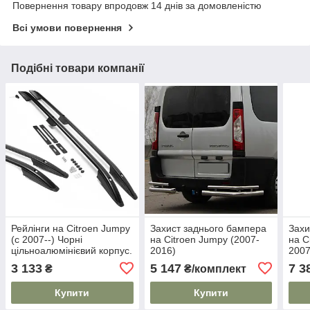
Повернення товару впродовж 14 днів за домовленістю
Всі умови повернення
Подібні товари компанії
Рейлінги на Citroen Jumpy
Захист заднього бампера
Захи
(c 2007--) Чорні
на Citroen Jumpy (2007-
на C
цільноалюмінієвий корпус.
2016)
2007
На 80 кг. Дуги на дах.
3 133
5 147
7 3
₴
₴/комплект
Модель Skyport/
Купити
Купити