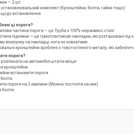
іжки — 2 шт.
я установлювальний комплект (Кронштейни, болти, гайки тощо)
ія щодо встановлення
блені ці пороги?
силова частина порога — це Труба з 100% неіржавкої сталі
астина підніжки — це гумопластикові накладки, які розташовані пі
у візерунку на накладці, нога не ковзатиме.
ювальні кронштейни зроблені з товстостінного металу, які забезпеч
вити пороги?
 розпізнати на автомобілі штатні місця
ти кронштейни
тейни встановити пороги
 болти
ити пороги на 2 хвилини (Можно постояти на них)
и болти.