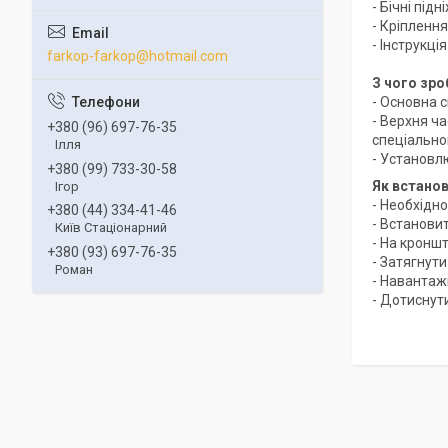
- Бічні підн
- Кріпленн
- Інструкц
farkop-farkop@hotmail.com
З чого зро
- Основна 
- Верхня ч
+380 (96) 697-76-35
спеціальном
Ілля
- Установл
+380 (99) 733-30-58
Як встано
Ігор
- Необхідно
+380 (44) 334-41-46
- Встанови
Київ Стаціонарний
- На кронш
+380 (93) 697-76-35
- Затягнути
Роман
- Навантаж
- Дотиснут