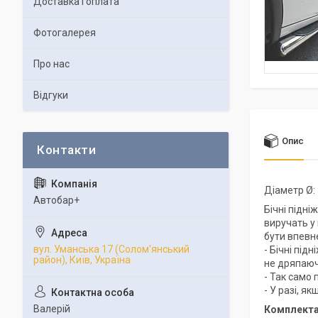
Доставка і оплата
Фотогалерея
Про нас
Відгуки
Опис
Діаметр Ø:
Автобар+
Бічні підні
виручать у
бути впевн
вул. Уманська 17 (Солом'янський
- Бічні під
район), Київ, Україна
не дряпаюч
- Так само 
- У разі, я
Валерій
Комплекта