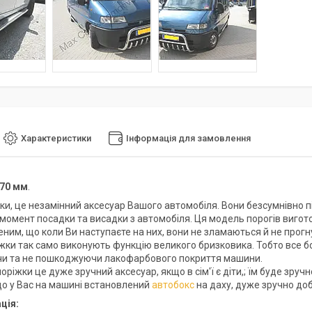
Характеристики
Інформація для замовлення
70 мм
.
жки, це незамінний аксесуар Вашого автомобіля. Вони безсумнівно п
 момент посадки та висадки з автомобіля. Ця модель порогів вигот
еним, що коли Ви наступаєте на них, вони не зламаються й не прогн
ніжки так само виконують функцію великого бризковика. Тобто все б
и та не пошкоджуючи лакофарбового покриття машини.
поріжки це дуже зручний аксесуар, якщо в сім'ї є діти,; їм буде зруч
кщо у Вас на машині встановлений
автобокс
на даху, дуже зручно доб
ція: