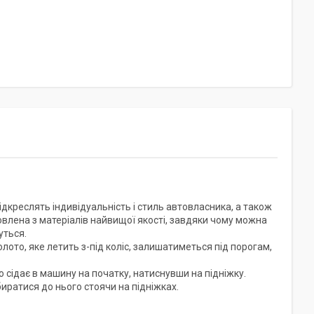
ідкреслять індивідуальність і стиль автовласника, а також
овлена з матеріалів найвищої якості, завдяки чому можна
уться.
олото, яке летить з-під коліс, залишатиметься під порогам,
но сідає в машину на початку, натиснувши на підніжку.
иратися до нього стоячи на підніжках.