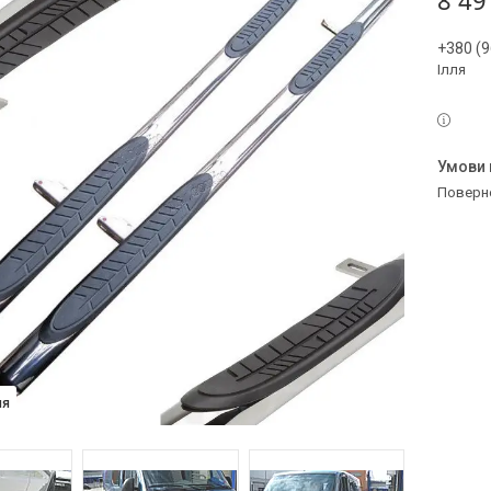
8 49
+380 (9
Ілля
поверн
ия