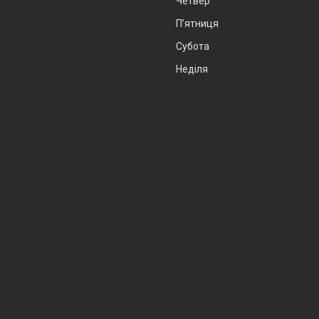
Четвер
Пʼятниця
Субота
Неділя