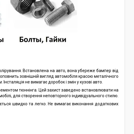
полірування. Встановлена на авто, вона убереже бампер від
о доповнить зовнішній вигляд автомобіля красою металічного
Інсталяція не вимагає доробок і змін у кузові авто.
лементом тюннінга. Цей захист заведено встановлювати на
мобілі, для створення неповторного індивідуального стилю.
ується швидко та легко. Не вимагає виконання додаткових