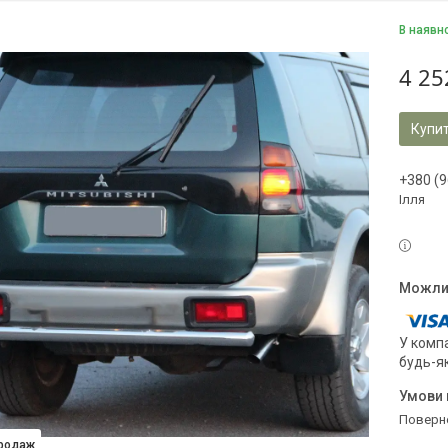
В наявн
4 25
Купи
+380 (9
Ілля
У компа
будь-я
поверн
продаж