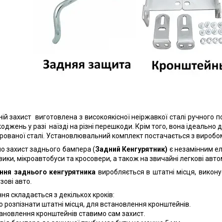
ій захист виготовлена з високоякісної неіржавкої сталі ручного 
коджень у разі наїзді на різні перешкоди. Крім того, вона ідеальн
рованої сталі. Установлювальний комплект постачається з виробом. 
мо захист заднього бампера (
Задний Кенгурятник)
є незамінним е
ики, мікроавтобуси та кросовери, а також на звичайні легкові авто
ння заднього кенгурятника
виробляється в штатні місця, викон
узові авто.
ня складається з декількох кроків:
о розпізнати штатні місця, для встановлення кронштейнів.
становлення кронштейнів ставимо сам захист.