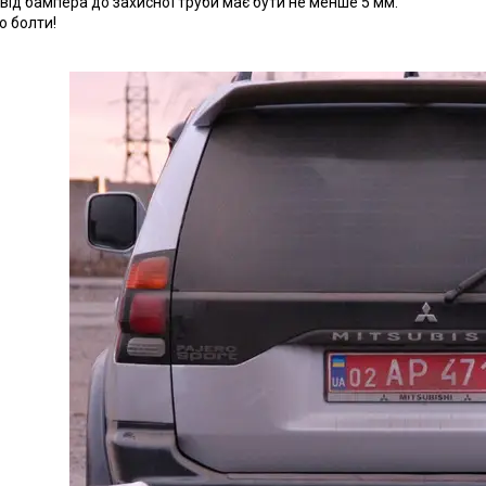
 від бампера до захисної труби має бути не менше 5 мм.
о болти!