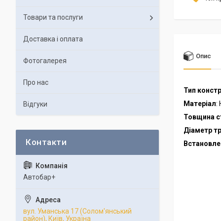
Товари та послуги
Доставка і оплата
Опис
Фотогалерея
Про нас
Тип констр
Матеріал
:
Відгуки
Товщина с
Діаметр т
Встановле
Автобар+
вул. Уманська 17 (Солом'янський
район), Київ, Україна