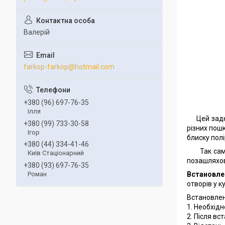
Валерій
farkop-farkop@hotmail.com
+380 (96) 697-76-35
Ілля
Цей задн
+380 (99) 733-30-58
різних пош
Ігор
блиску полі
+380 (44) 334-41-46
Так са
Київ Стаціонарний
позашляхов
+380 (93) 697-76-35
Встановле
Роман
отворів у к
Встановлен
1. Необхідн
2. Після в