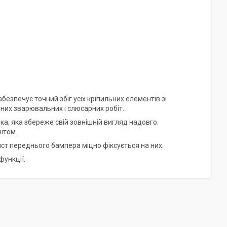
езпечує точний збіг усіх кріпильних елементів зі
них зварювальних і слюсарних робіт.
ка, яка збереже свій зовнішній вигляд надовго.
нітом.
ист переднього бампера міцно фіксується на них.
функції.