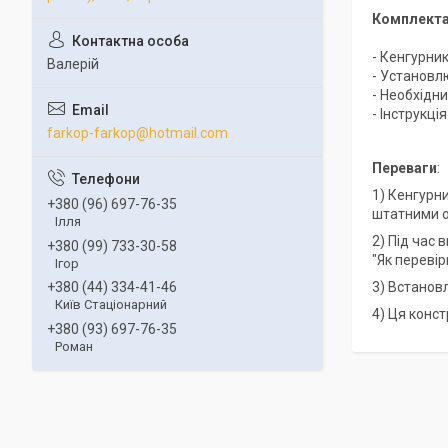
Комплекта
- Кенгурни
Валерій
- Установл
- Необхідни
- Інструкці
farkop-farkop@hotmail.com
Переваги
:
1) Кенгурн
+380 (96) 697-76-35
штатними о
Ілля
2) Під час
+380 (99) 733-30-58
"Як переві
Ігор
3) Встанов
+380 (44) 334-41-46
Київ Стаціонарний
4) Ця конст
+380 (93) 697-76-35
Роман