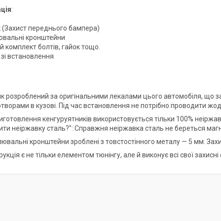
ція
:
к (Захист переднього бампера)
ювальні кронштейни
й комплект болтів, гайок тощо.
я зі встановлення
ик розроблений за оригінальними лекалами цього автомобіля, що заб
творами в кузові. Під час встановлення не потрібно проводити жод
 виготовлення кенгуруятників використовується тільки 100% неіржав
рити неіржавку сталь?": Справжня неіржавка сталь не береться маг
лювальні кронштейни зроблені з товстостінного металу — 5 мм. Зах
рукція є не тільки елементом тюнінгу, але й виконує всі свої захисні 