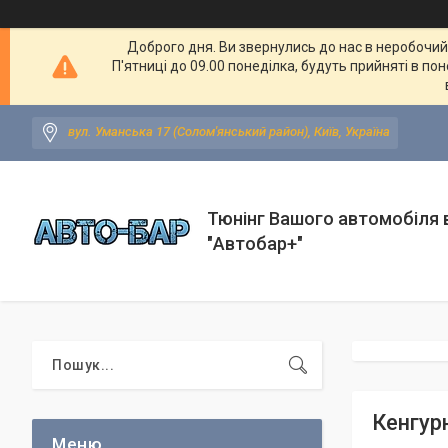
Доброго дня. Ви звернулись до нас в неробочий ч
П'ятниці до 09.00 понеділка, будуть прийняті в по
вул. Уманська 17 (Солом'янський район), Київ, Україна
Тюнінг Вашого автомобіля в
"Автобар+"
Кенгур