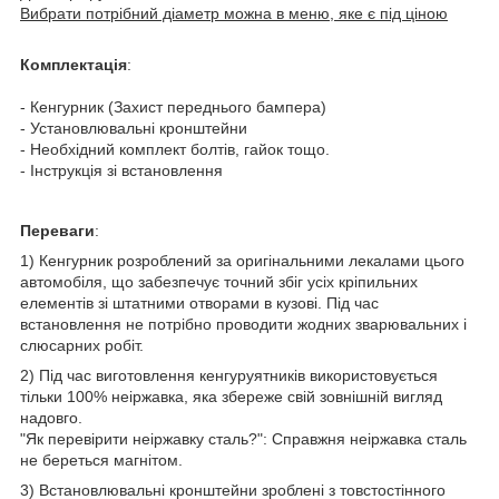
Вибрати потрібний діаметр можна в меню, яке є під ціною
Комплектація
:
- Кенгурник (Захист переднього бампера)
- Установлювальні кронштейни
- Необхідний комплект болтів, гайок тощо.
- Інструкція зі встановлення
Переваги
:
1) Кенгурник розроблений за оригінальними лекалами цього
автомобіля, що забезпечує точний збіг усіх кріпильних
елементів зі штатними отворами в кузові. Під час
встановлення не потрібно проводити жодних зварювальних і
слюсарних робіт.
2) Під час виготовлення кенгуруятників використовується
тільки 100% неіржавка, яка збереже свій зовнішній вигляд
надовго.
"Як перевірити неіржавку сталь?": Справжня неіржавка сталь
не береться магнітом.
3) Встановлювальні кронштейни зроблені з товстостінного