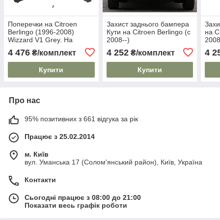
Поперечки на Citroen
Захист заднього бампера
Захи
Berlingo (1996-2008)
Кути на Citroen Berlingo (c
на C
Wizzard V1 Grey. На
2008--)
2008
стандартні рейлінги.
4 476
4 252
4 2
₴/комплект
₴/комплект
Пластиковий ключ. Сірі
Купити
Купити
Про нас
95% позитивних з 661 відгука за рік
Працює з 25.02.2014
м. Київ
вул. Уманська 17 (Солом'янський район), Київ, Україна
Контакти
Сьогодні працює з 08:00 до 21:00
Показати весь графік роботи