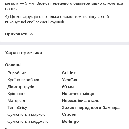
металу — 5 мм. Захист переднього бампера міцно фіксується
на них.
4) Ця конструкція є не тільки елементом тюнінгу, але й
виконує всі свої захисні функції.
Приховати
Характеристики
Основні
Виробник
St Line
Країна виробник
Україна
Діаметр труби
60 мм
Кріплення
На штатні місця
Матеріал
Нержавіюча сталь
Тип обвісу
Захист переднього бампера
Сумісність з маркою
Citroen
Сумісність з моделлю
Berlingo