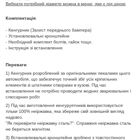
Вибрати потрібний діаметр можна в меню, яке є під ціною
Комплектація
:
- Кенгурник (Захист переднього бампера)
- Установлювальні кронштейни
- Необхідний комплект болтів, гайок тощо.
- Інструкція зі встановлення
Переваги
:
1) Кенгурник розроблений за оригінальними лекалами цього
автомобіля, що забезпечує точний збіг усіх кріпильних
елементів зі штатними отворами в кузові. Під час
встановлення не потрібно проводити жодних зварювальних і
слюсарних робіт.
2) Під час виготовлення кенгуруятників використовується
тільки 100% неіржавка, яка збереже свій зовнішній вигляд
надовго.
"Як перевірити неіржавку сталь?": Справжня неіржавка сталь
не береться магнітом.
3) Встановлювальні кронштейни зроблені з товстостінного