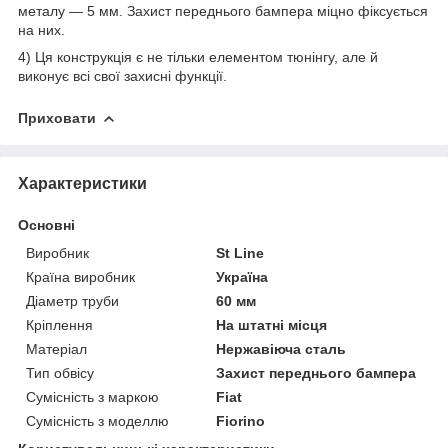
металу — 5 мм. Захист переднього бампера міцно фіксується
на них.
4) Ця конструкція є не тільки елементом тюнінгу, але й
виконує всі свої захисні функції.
Приховати
Характеристики
Основні
Виробник
St Line
Країна виробник
Україна
Діаметр труби
60 мм
Кріплення
На штатні місця
Матеріал
Нержавіюча сталь
Тип обвісу
Захист переднього бампера
Сумісність з маркою
Fiat
Сумісність з моделлю
Fiorino