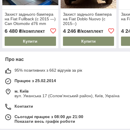
Захист заднього бампера
Захист заднього бампера
Захи
на Fiat Fullback (c 2015 —)
на Fiat Doblo Nuovo (c
на F
Can Otomotiv d76 mm
2015--)
6 480
4 246
4 2
₴/комплект
₴/комплект
Купити
Купити
Про нас
95% позитивних з 662 відгуків за рік
Працює з 25.02.2014
м. Київ
вул. Уманська 17 (Солом'янський район), Київ, Україна
Контакти
Сьогодні працює з 08:00 до 21:00
Показати весь графік роботи