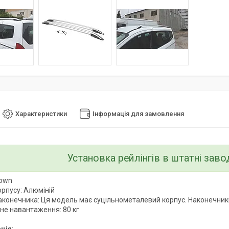
Характеристики
Інформація для замовлення
Установка рейлінгів в штатні заво
rown
орпусу: Алюміній
аконечника: Ця модель має суцільнометалевий корпус. Наконечників
е навантаження: 80 кг
ція
: