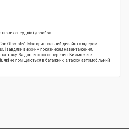
аткових свердлів і доробок.
n Otomotiv". Має оригінальний дизайн і є лідером
іни, і завдяки високим показникам навантаження.
я вантажу. За допомогою поперечин, Ви зможете
ії, які не поміщаються в багажник, а також автомобільний