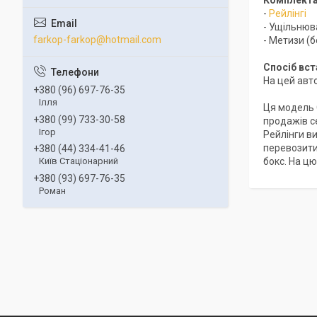
-
Рейлінгі
- Ущільнюва
farkop-farkop@hotmail.com
- Метизи (б
Спосіб вс
На цей авто
+380 (96) 697-76-35
Ілля
Ця модель 
+380 (99) 733-30-58
продажів се
Ігор
Рейлінги в
перевозити
+380 (44) 334-41-46
бокс. На ц
Київ Стаціонарний
+380 (93) 697-76-35
Роман