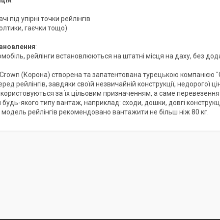
чі під упірні точки рейлінгів
олтики, гаєчки тощо)
тановлення
:
мобіль, рейлінги встановлюються на штатні місця на даху, без дод
Crown (Корона) створена та запатентована турецькою компанією "Ca
ред рейлінгів, завдяки своїй незвичайній конструкції, недорогої ц
икористовуються за їх цільовим призначенням, а саме перевезенн
 будь-якого типу вантаж, наприклад: сходи, дошки, довгі конструкц
ю модель рейлінгів рекомендовано вантажити не більш ніж 80 кг.