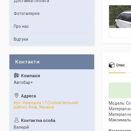
Доставка і оплата
Фотогалерея
Про нас
Відгуки
Опис
Автобар+
вул. Уманська 17 (Солом'янський
Модель: C
район), Київ, Україна
Матеріал к
Матеріал н
Максимальн
Валерій
Комплекта