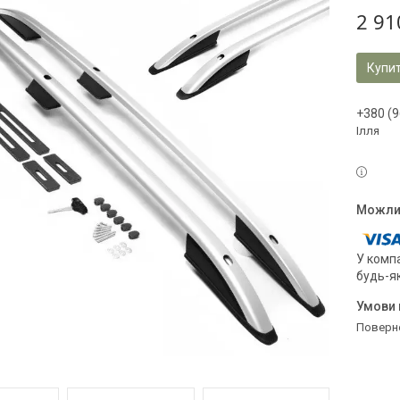
2 91
Купи
+380 (9
Ілля
У компа
будь-я
поверн