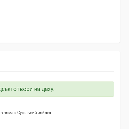
дські отвори на даху.
 немає. Суцільний рейлінг.