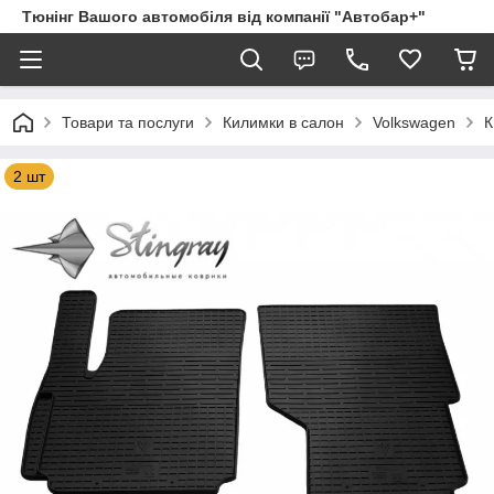
Тюнінг Вашого автомобіля від компанії "Автобар+"
Товари та послуги
Килимки в салон
Volkswagen
К
2 шт