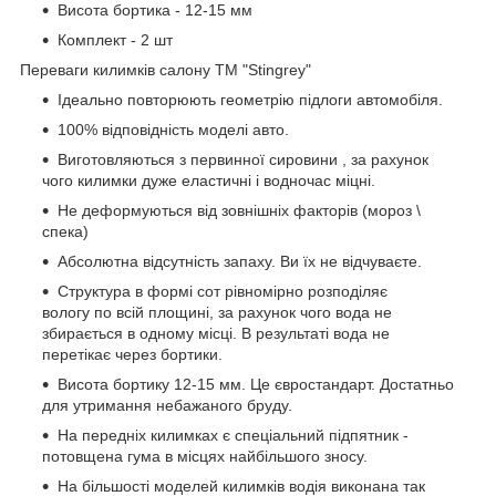
Висота бортика - 12-15 мм
Комплект - 2 шт
Переваги килимків салону ТМ "Stingrey"
Ідеально повторюють геометрію підлоги автомобіля.
100% відповідність моделі авто.
Виготовляються з первинної сировини , за рахунок
чого килимки дуже еластичні і водночас міцні.
Не деформуються від зовнішніх факторів (мороз \
спека)
Абсолютна відсутність запаху. Ви їх не відчуваєте.
Структура в формі сот рівномірно розподіляє
вологу по всій площині, за рахунок чого вода не
збирається в одному місці. В результаті вода не
перетікає через бортики.
Висота бортику 12-15 мм. Це євростандарт. Достатньо
для утримання небажаного бруду.
На передніх килимках є спеціальний підпятник -
потовщена гума в місцях найбільшого зносу.
На більшості моделей килимків водія виконана так