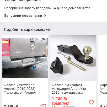
Повернення товару впродовж 14 днів за домовленістю
Всі умови повернення
Подібні товари компанії
Фаркоп Volkswagen
Фаркоп під квадрат
Фарк
Amarok (2010-2022)
Volkswagen Amarok (з
Amar
Фольксваген Амарок
2010--) америкаская
Фоль
вставка. 50х50 мм
1 200
₴/
комплект
2 100
3 7
₴