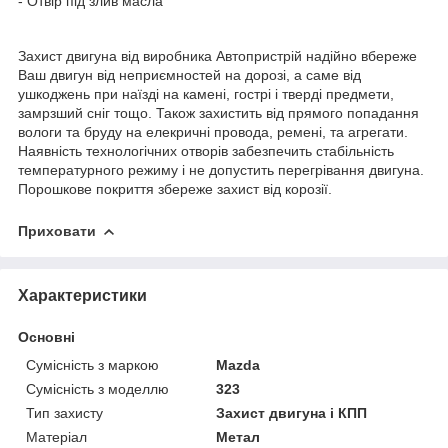
- Отвір під злив масла
Захист двигуна від виробника Автопристрій надійно вбереже
Ваш двигун від неприємностей на дорозі, а саме від
ушкоджень при наїзді на камені, гострі і тверді предмети,
замрзший сніг тощо. Також захистить від прямого попадання
вологи та бруду на елекричні провода, ремені, та агрегати.
Наявність технологічних отворів забезпечить стабільність
температурного режиму і не допустить перегрівання двигуна.
Порошкове покриття збереже захист від корозії.
Приховати
Характеристики
Основні
Сумісність з маркою
Mazda
Сумісність з моделлю
323
Тип захисту
Захист двигуна і КПП
Матеріал
Метал