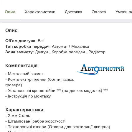
Опис
Характеристики
Доставка
Оплата
Умови п
Опис
Об'єм двигуна
: Всі
Тип коробки передач
: Автомат \ Механіка
Зона захисту
: Двигун , Коробка передач , Радіатор
Комплектація
:
- Металевий захист
- Комплект кріплення (болти, гайки,
гровера)
- Установочні кронштейни *** (на деяких моделях) ***
- Інструкція по монтажу
Характеристики
:
- 2 мм Сталь
- Штамповані ребра жорсткості
- Технологічні отвори (Отвори для вентиляції двигуна)