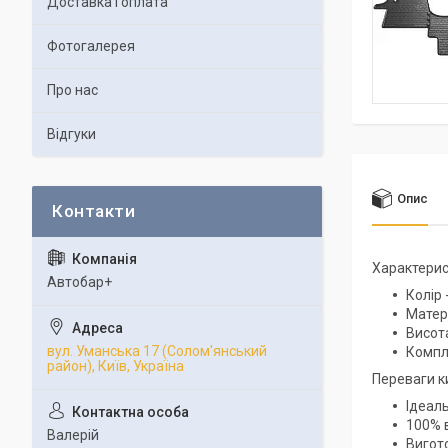
Доставка і оплата
Фотогалерея
Про нас
Відгуки
Опис
Характерис
Автобар+
Колір 
Матері
Висота
вул. Уманська 17 (Солом'янський
Компле
район), Київ, Україна
Переваги к
Ідеал
100% в
Валерій
Вигото