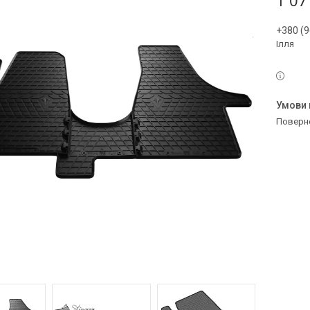
1 07
+380 (9
Ілля
поверн