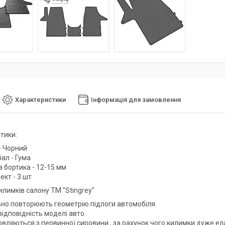
Характеристики
Інформація для замовлення
тики:
- Чорний
ал - Гума
 бортика - 12-15 мм
кт - 3 шт
илимків салону ТМ "Stingrey"
ьно повторюють геометрію підлоги автомобіля.
ідповідність моделі авто.
вляються з первинної сировини , за рахунок чого килимки дуже елас