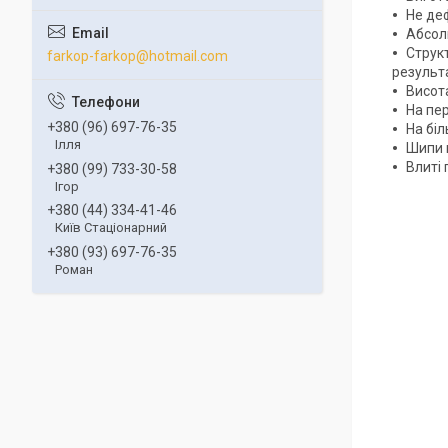
Не деф
Абсолю
Структ
farkop-farkop@hotmail.com
результа
Висот
На пер
+380 (96) 697-76-35
На біл
Ілля
Шипи 
Влиті 
+380 (99) 733-30-58
Ігор
+380 (44) 334-41-46
Київ Стаціонарний
+380 (93) 697-76-35
Роман