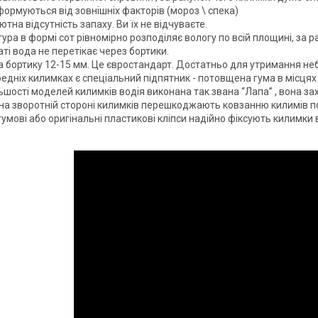
ормуються від зовнішніх факторів (мороз \ спека)
тна відсутність запаху. Ви їх не відчуваєте.
ура в формі сот рівномірно розподіляє вологу по всій площині, за р
ті вода не перетікає через бортики.
а бортику 12-15 мм. Це євростандарт. Достатньо для утримання не
едніх килимках є спеціальний підпятник - потовщена гума в місцях
ьшості моделей килимків водія виконана так звана “Лапа” , вона за
на зворотній стороні килимків перешкоджають ковзанню килимів по
гумові або оригінальні пластикові кліпси надійно фіксують килимки 