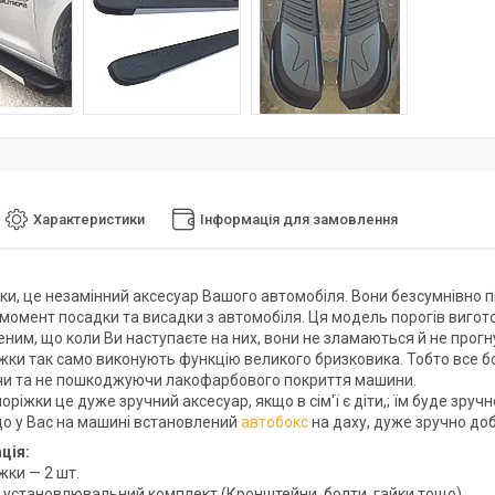
Характеристики
Інформація для замовлення
жки, це незамінний аксесуар Вашого автомобіля. Вони безсумнівно п
 момент посадки та висадки з автомобіля. Ця модель порогів вигот
еним, що коли Ви наступаєте на них, вони не зламаються й не прогн
ніжки так само виконують функцію великого бризковика. Тобто все б
и та не пошкоджуючи лакофарбового покриття машини.
поріжки це дуже зручний аксесуар, якщо в сім'ї є діти,; їм буде зруч
кщо у Вас на машині встановлений
автобокс
на даху, дуже зручно доб
ція:
іжки — 2 шт.
я установлювальний комплект (Кронштейни, болти, гайки тощо)