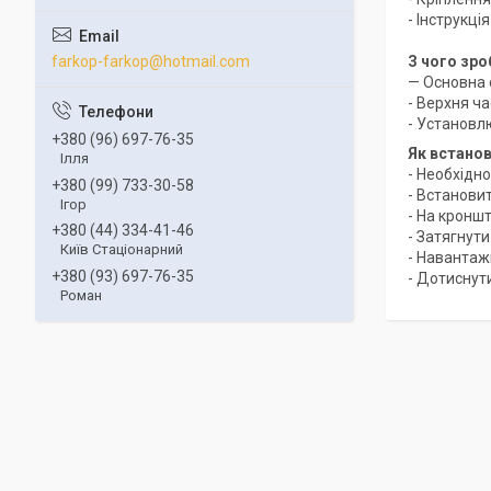
- Інструкц
farkop-farkop@hotmail.com
З чого зро
— Основна 
- Верхня ча
- Установл
+380 (96) 697-76-35
Як встано
Ілля
- Необхідно
+380 (99) 733-30-58
- Встанови
Ігор
- На кронш
+380 (44) 334-41-46
- Затягнути
Київ Стаціонарний
- Навантаж
+380 (93) 697-76-35
- Дотиснут
Роман