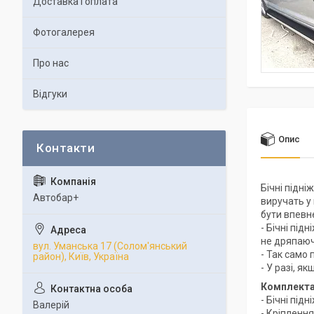
Доставка і оплата
Фотогалерея
Про нас
Відгуки
Опис
Бічні підні
Автобар+
виручать у
бути впевн
- Бічні під
не дряпаюч
вул. Уманська 17 (Солом'янський
- Так само 
район), Київ, Україна
- У разі, я
Комплекта
- Бічні підн
Валерій
- Кріпленн