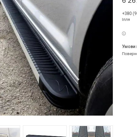
6 26
+380 (9
Ілля
поверн