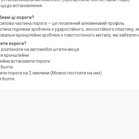
ія щодо встановлення
блені ці пороги?
силова частина порога — це посилений алюмінієвий профіль.
стина підніжки зроблена з ударостійкого, зносостійкого пластику, я
ювальні кронштейни зроблені з товстостінного металу, які забезпеч
вити пороги?
 розпізнати на автомобілі штатні місця
ти кронштейни
тейни встановити пороги
 болти
ити пороги на 2 хвилини (Можно постояти на них)
и болти.