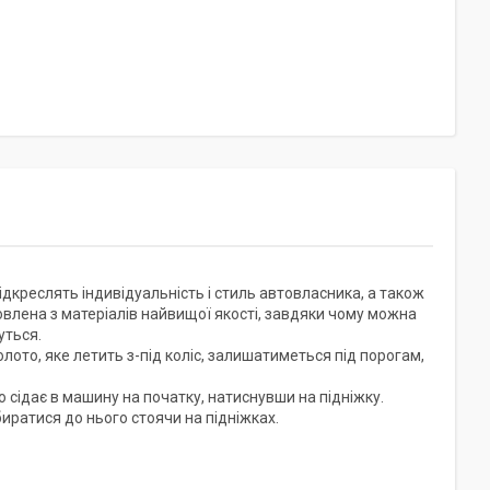
ідкреслять індивідуальність і стиль автовласника, а також
овлена з матеріалів найвищої якості, завдяки чому можна
уться.
олото, яке летить з-під коліс, залишатиметься під порогам,
но сідає в машину на початку, натиснувши на підніжку.
иратися до нього стоячи на підніжках.