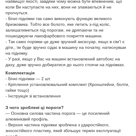
найвищої якості, завдяки чому можна бути впевненим, що
коли Ви наступаєте на них, вони не зламаються й не
прогнуться.
- Бічні підніжки так само виконують функцію великого
бризковика. Тобто все болото, яке летить з-під коліс,
залишатиметься під порогам, не дряпаючи та не
пошкоджуючи лакофарбового покриття машини.
- Так само поріжки це дуже зручний аксесуар, якщо в сім'ї є
діти,; їм буде зручно сідає в машину на початку, натиснувши
на підніжку.
- У разі, якщо у Вас на машині встановлений
автобокс
на
даху, дуже зручно добиратися до нього стоячи на підніжках.
Комплектація
- Бічні підніжки — 2 шт.
- Кріплення установлювальний комплект (Кронштейни, болти,
гайки тощо)
- Інструкція зі встановлення
З чого зроблені ці пороги?
— Основна силова частина порога — це посилений
алюмінієвий профіль.
- Верхня частина підніжки зроблена з ударостійкого,
зносостійкого пластику, який збільшує термін експлуатації