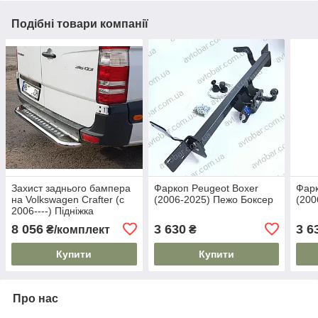
Подібні товари компанії
Захист заднього бампера
Фаркоп Peugeot Boxer
Фарк
на Volkswagen Crafter (c
(2006-2025) Пежо Боксер
(200
2006----) Підніжка
8 056
3 630
3 6
₴/комплект
₴
Купити
Купити
Про нас