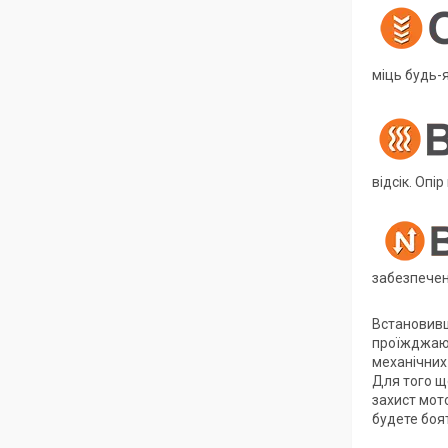
міць будь-я
відсік. Опі
забезпечен
Встановивши
проїжджаюч
механічних 
Для того щ
захист мото
будете боя