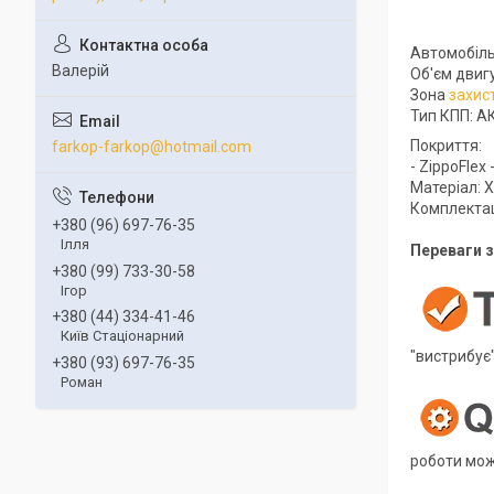
Автомобіл
Валерій
Об'єм двигу
Зона
захис
Тип КПП: А
Покриття:
farkop-farkop@hotmail.com
- ZippoFlex
Матеріал: Х
Комплектаці
+380 (96) 697-76-35
Ілля
Переваги з
+380 (99) 733-30-58
Ігор
+380 (44) 334-41-46
Київ Стаціонарний
"вистрибує"
+380 (93) 697-76-35
Роман
роботи мож