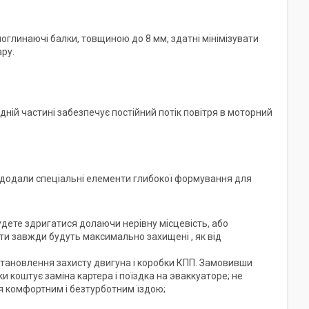
оглинаючі балки, товщиною до 8 мм, здатні мінімізувати
ару.
ній частині забезпечує постійний потік повітря в моторний
 додали спеціальні елементи глибокої формування для
будете здригатися долаючи нерівну місцевість, або
ати завжди будуть максимально захищені , як від
встановлення захисту двигуна і коробки КПП. Замовивши
ки коштує заміна картера і поїздка на эваккуаторе; не
я комфортним і безтурботним їздою;