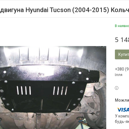
 двигуна Hyundai Tucson (2004-2015) Кольч
В наявн
5 14
Купи
+380 (9
Ілля
У компа
будь-я