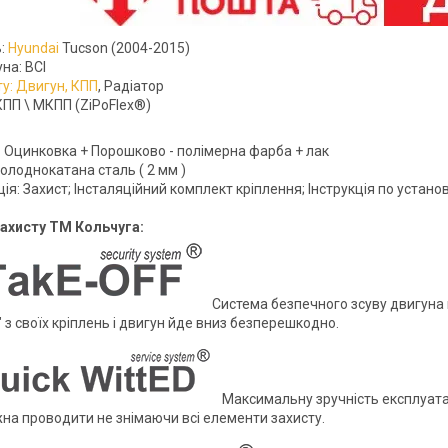
ь:
Hyundai
Tucson (2004-2015)
на: ВСІ
ту: Двигун, КПП
, Радіатор
КПП \ МКПП (ZiPoFlex®)
 - Оцинковка + Порошково - полімерна фарба + лак
олоднокатана сталь ( 2 мм )
я: Захист; Інсталяційний комплект кріплення; Інструкція по установ
ахисту ТМ Кольчуга:
Система безпечного зсуву двигуна п
 з своїх кріплень і двигун йде вниз безперешкодно.
Максимальну зручність експлуатаці
на проводити не знімаючи всі елементи захисту.