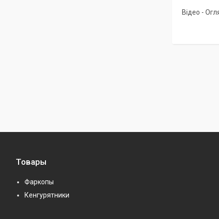
Відео - Огл
Товары
Фаркопы
Кенгурятники