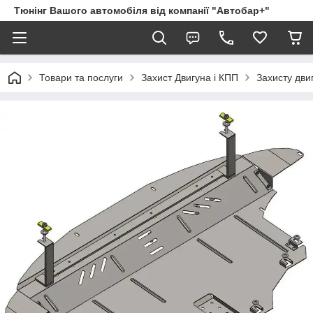
Тюнінг Вашого автомобіля від компанії "Автобар+"
Товари та послуги
Захист Двигуна і КПП
Захисту дви