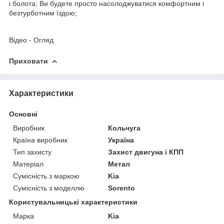
і болота; Ви будете просто насолоджуватися комфортним і
безтурботним їздою;
Відео - Огляд
Приховати
Характеристики
Основні
Виробник
Кольчуга
Країна виробник
Україна
Тип захисту
Захист двигуна і КПП
Матеріал
Метал
Сумісність з маркою
Kia
Сумісність з моделлю
Sorento
Користувальницькі характеристики
Марка
Kia