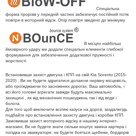
Спеціальна
форма прорізів у передній частині забезпечує постійний потік
повітря в моторний відсік. Опір повітря зведено до мінімуму.
В місцях найбільш
ймовірного удару ми додали спеціальні елементи глибокої
формування для забезпечення додаткової пружності і
жорсткості.
Встановивши захист двигуна і КПП на свій Kia Sorento (2015-
2020) , Ви не будете здригатися долаючи нерівну місцевість,
або проїжджаючи по засніжених дорогах. Ваш автомобіль, і
всі його головні агрегати завжди будуть максимально
захищені , як від механічних пошкоджень так і від води і
болота.
Для того щоб виключити всілякі казуси на дорозі, заздалегідь
подбайте про встановлення захисту двигуна і коробки КПП.
Замовивши захист моторного відсіку в нашому інтернет-
магазині, Ви не будете знати скільки коштує заміна картера і
поїздка на эваккуаторе; не будете бояться щебінки, бордюрів