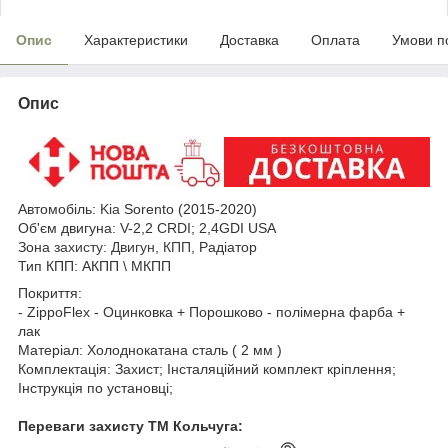
Опис
Характеристики
Доставка
Оплата
Умови п
Опис
Автомобіль:
Kia
Sorento (2015-2020)
Об'єм двигуна: V-2,2 CRDI; 2,4GDI USA
Зона
захисту: Двигун, КПП
, Радіатор
Тип КПП: АКПП \ МКПП
Покриття:
- ZippoFlex - Оцинковка + Порошково - полімерна фарба +
лак
Матеріал: Холоднокатана сталь ( 2 мм )
Комплектація: Захист; Інсталяційний комплект кріплення;
Інструкція по установці;
Переваги захисту ТМ Кольчуга: