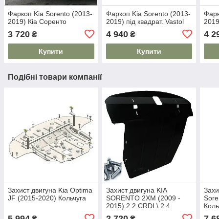
Фаркоп Kia Sorento (2013-
Фаркоп Kia Sorento (2013-
Фарк
2019) Кіа Соренто
2019) під квадрат. Vastol
2019
3 720
4 940
4 2
₴
₴
Купити
Купити
Подібні товари компанії
Захист двигуна Kia Optima
Захист двигуна KIA
Захи
JF (2015-2020) Кольчуга
SORENTO 2XM (2009 -
Sore
2015) 2.2 CRDI \ 2.4
Коль
5 994
2 720
7 6
₴
₴