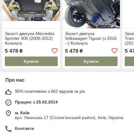
Захист двигуна Mercedes
Захист двигуна
Захи
Sprinter 906 (2006-2012)
Volkswagen Tiguan (з 2016
Tran
Кольчуга
--) Кольчуга
(201
5 478
5 478
5 4
₴
₴
Купити
Купити
Про нас
95% позитивних з 662 відгуків за рік
Працює з 25.02.2014
м. Київ
вул. Уманська 17 (Солом'янський район), Київ, Україна
Контакти