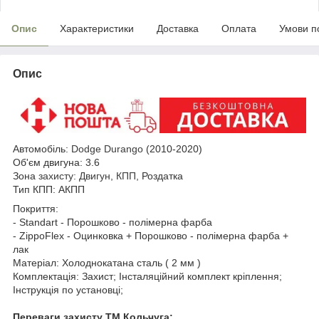
Опис
Характеристики
Доставка
Оплата
Умови п
Опис
Автомобіль:
Dodge Durango
(2010-2020)
Об'єм двигуна: 3.6
Зона
захисту: Двигун, КПП
, Роздатка
Тип КПП: АКПП
Покриття:
- Standart - Порошково - полімерна фарба
- ZippoFlex - Оцинковка + Порошково - полімерна фарба +
лак
Матеріал: Холоднокатана сталь ( 2 мм )
Комплектація: Захист; Інсталяційний комплект кріплення;
Інструкція по установці;
Переваги захисту ТМ Кольчуга: