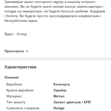
Замовивши захист моторного відсіку в нашому інтернет-
магазині, Ви не будете знати скільки коштує заміна картера і
поїздка на эваккуаторе; не будете бояться щебінки, бордюрів
і болота; Ви будете просто насолоджуватися комфортним і
безтурботним їздою;
Відео - Огляд
Приховати
Характеристики
Основні
Виробник
Кольчуга
Країна виробник
Україна
Матеріал
Метал
Тип захисту
Захист двигуна і КПП
Сумісність з маркою
Dodge