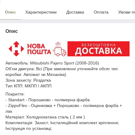
Опис
Характеристики
Доставка
Оплата
Умови п
Опис
Автомобіль:
Mitsubishi Pajero Sport (2008
-2016)
Об'єм двигуна: Всі (При замовленні уточнюйте обсяг тип
коробки: Автомат чи Механіка)
Зона захисту: Роздатка
Тип КПП: МКПП \ АКПП
Покриття:
- Standart - Порошково - полімерна фарба
- ZippoFlex - Оцинковка + Порошково - полімерна фарба +
лак
Матеріал: Холоднокатана сталь ( 2 мм )
Комплектація: Захист; Інсталяційний комплект кріплення;
Інструкція по установці;