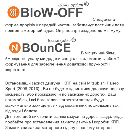
Спеціальна
форма прорізів у передній частині забезпечує постійний потік
повітря в моторний відсік. Опір повітря зведено до мінімуму.
В місцях найбільш
ймовірного удару ми додали спеціальні елементи глибокої
формування для забезпечення додаткової пружності і
жорсткості.
Встановивши
захист двигуна і КПП
на свій
Mitsubishi
Pajero
Sport (2008-2016) , Ви не будете здригатися долаючи нерівну
місцевість, або проїжджаючи по засніжених дорогах. Ваш
автомобіль, і всі його головні агрегати завжди будуть
максимально захищені , як від механічних пошкоджень так і
від води і болота.
Для того щоб виключити всілякі казуси на дорозі, заздалегідь
подбайте про встановлення захисту двигуна і коробки КПП.
Замовивши захист моторного відсіку в нашому інтернет-