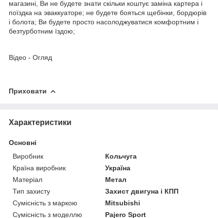
магазині, Ви не будете знати скільки коштує заміна картера і
поїздка на эваккуаторе; не будете бояться щебінки, бордюрів
і болота; Ви будете просто насолоджуватися комфортним і
безтурботним їздою;
Відео - Огляд
Приховати
Характеристики
Основні
Виробник
Кольчуга
Країна виробник
Україна
Матеріал
Метал
Тип захисту
Захист двигуна і КПП
Сумісність з маркою
Mitsubishi
Сумісність з моделлю
Pajero Sport