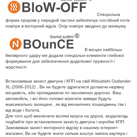
Спеціальна
форма прорізів у передній частині забезпечує постійний потік
повітря в моторний відсік. Опір повітря зведено до мінімуму.
В місцях найбільш
ймовірного удару ми додали спеціальні елементи глибокої
формування для забезпечення додаткової пружності і
жорсткості.
Встановивши захист двигуна і КПП на свій Mitsubishi Outlander
XL (2006-2012) , Ви не будете здригатися долаючи нерівну
місцевість, або проїжджаючи по засніжених дорогах. Ваш
автомобіль, і всі його головні агрегати завжди будуть
максимально захищені , як від механічних пошкоджень так і
від води і болота.
Для того щоб виключити всілякі казуси на дорозі, заздалегідь
подбайте про встановлення захисту двигуна і коробки КПП.
Замовивши захист моторного відсіку в нашому інтернет-
магазині, Ви не будете знати скільки коштує заміна картера і