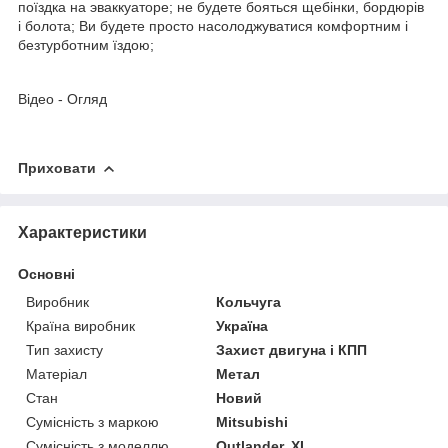
поїздка на эваккуаторе; не будете бояться щебінки, бордюрів
і болота; Ви будете просто насолоджуватися комфортним і
безтурботним їздою;
Відео - Огляд
Приховати
Характеристики
Основні
Виробник
Кольчуга
Країна виробник
Україна
Тип захисту
Захист двигуна і КПП
Матеріал
Метал
Стан
Новий
Сумісність з маркою
Mitsubishi
Сумісність з моделлю
Outlander, XL