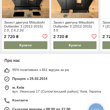
Захист двигуна Mitsubishi
Захист двигуна Mitsubishi
Захи
Outlander 3 (2012-2015)
Outlander 3 (2012-2015)
7 (2
2.0, 2.4,2.2d
3.0
2 720
2 720
2 7
₴
₴
Купити
Купити
Про нас
95% позитивних з 661 відгука за рік
Працює з 25.02.2014
м. Київ
вул. Уманська 17 (Солом'янський район), Київ, Україна
Контакти
Сьогодні працює з 08:00 до 21:00
КНОПКА