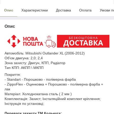
Опис
Характеристики
Доставка
Оплата
Умови п
Опис
Автомобіль:
Mitsubishi
Outlander XL (2006-2012)
Об'єм двигуна: 2,0; 2,4
Зона
захисту: Двигун, КПП
, Радіатор
Тип КПП: АКПП \ МКПП
Покриття:
- Standart - Порошково - полімерна фарба
- ZippoFlex - Оцинковка + Порошково - полімерна фарба +
лак
Матеріал: Холоднокатана сталь ( 2 мм )
Комплектація: Захист; Інсталяційний комплект кріплення;
Інструкція по установці;
Переваги захисту ТМ Кольчуга: