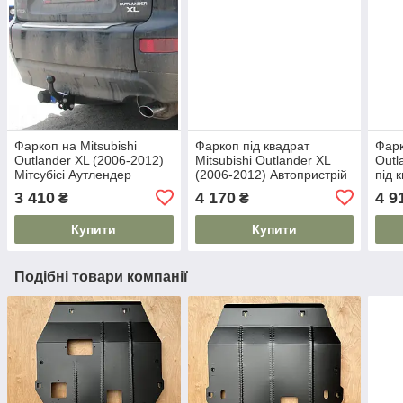
Фаркоп на Mitsubishi
Фаркоп під квадрат
Фарк
Outlander XL (2006-2012)
Mitsubishi Outlander XL
Outl
Мітсубісі Аутлендер
(2006-2012) Автопристрій
під 
3 410
4 170
4 9
₴
₴
Купити
Купити
Подібні товари компанії