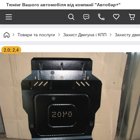
Тюнінг Вашого автомобіля від компанії "Автобар+"
Товари та послуги
Захист Двигуна і КПП
Захисту двиг
2,0; 2,4