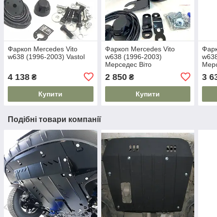
Фаркоп Mercedes Vito
Фаркоп Mercedes Vito
Фарк
w638 (1996-2003) Vastol
w638 (1996-2003)
w638
Мерседес Віто
Мерс
4 138
2 850
3 6
₴
₴
Купити
Купити
Подібні товари компанії