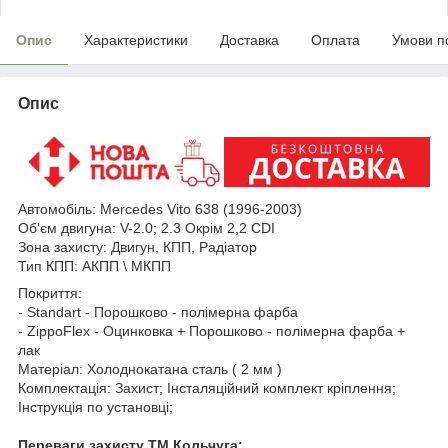
Опис
Характеристики
Доставка
Оплата
Умови п
Опис
Автомобіль:
Mercedes
Vito 638 (1996-2003)
Об'єм двигуна: V-2.0; 2.3 Окрім 2,2 СDI
Зона
захисту: Двигун, КПП
, Радіатор
Тип КПП: АКПП \ МКПП
Покриття:
- Standart - Порошково - полімерна фарба
- ZippoFlex - Оцинковка + Порошково - полімерна фарба +
лак
Матеріал: Холоднокатана сталь ( 2 мм )
Комплектація: Захист; Інсталяційний комплект кріплення;
Інструкція по установці;
Переваги захисту ТМ Кольчуга: