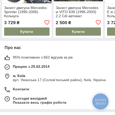
Захист двигуна Mercedes
Захист двигуна Mercedes
Захи
Sprinter (1995-2006)
w VITO 638 (1996-2003)
E w 
Кольчуга
2.2 Cdi автомат
Коль
3 729
2 500
3 7
₴
₴
Купити
Купити
Про нас
95% позитивних з 662 відгуків за рік
Працює з 25.02.2014
м. Київ
вул. Уманська 17 (Солом'янський район), Київ, Україна
Контакти
Сьогодні вихідний
КНОПКА
Показати весь графік роботи
ЗВ'ЯЗКУ