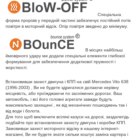
Спеціальна
форма прорізів у передній частині забезпечує постійний потік
повітря в моторний відсік. Опір повітря зведено до мінімуму.
В місцях найбільш
ймовірного удару ми додали спеціальні елементи глибокої
формування для забезпечення додаткової пружності і
жорсткості.
Встановивши захист двигуна і КПП на свій Mercedes Vito 638
(1996-2003) , Ви не будете здригатися долаючи нерівну
місцевість, або проїжджаючи по засніжених дорогах. Ваш
автомобіль, і всі його головні агрегати завжди будуть
максимально захищені , як від механічних пошкоджень так і
від води і болота.
Для того щоб виключити всілякі казуси на дорозі, заздалегідь
подбайте про встановлення захисту двигуна і коробки КПП.
Замовивши захист моторного відсіку в нашому інтернет-
магазині, Ви не будете знати скільки коштує заміна картера і