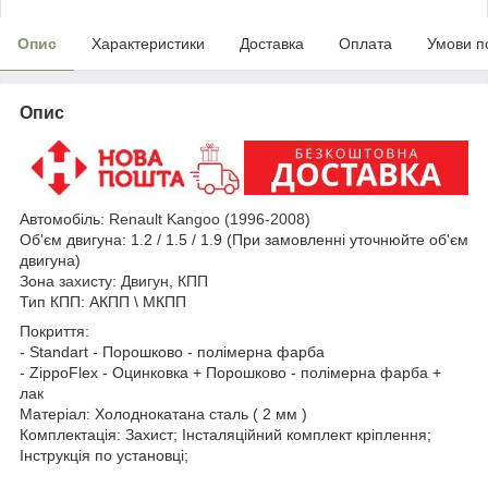
Опис
Характеристики
Доставка
Оплата
Умови п
Опис
Автомобіль:
Renault Kangoo (1996-2008
)
Об'єм двигуна: 1.2 / 1.5 / 1.9 (При замовленні уточнюйте об'єм
двигуна)
Зона
захисту: Двигун, КПП
Тип КПП: АКПП \ МКПП
Покриття:
- Standart - Порошково - полімерна фарба
- ZippoFlex - Оцинковка + Порошково - полімерна фарба +
лак
Матеріал: Холоднокатана сталь ( 2 мм )
Комплектація: Захист; Інсталяційний комплект кріплення;
Інструкція по установці;