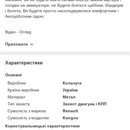
поїздка на эваккуаторе; не будете бояться щебінки, бордюрів
і болота; Ви будете просто насолоджуватися комфортним і
безтурботним їздою;
Відео - Огляд
Приховати
Характеристики
Основні
Виробник
Кольчуга
Країна виробник
Україна
Матеріал
Метал
Тип захисту
Захист двигуна і КПП
Сумісність з маркою
Renault
Сумісність з моделлю
Kangoo
Користувальницькі характеристики