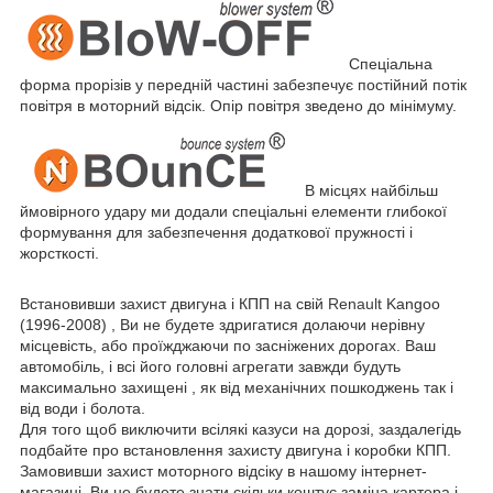
Спеціальна
форма прорізів у передній частині забезпечує постійний потік
повітря в моторний відсік. Опір повітря зведено до мінімуму.
В місцях найбільш
ймовірного удару ми додали спеціальні елементи глибокої
формування для забезпечення додаткової пружності і
жорсткості.
Встановивши захист двигуна і КПП на свій
Renault
Kangoo
(1996-2008) , Ви не будете здригатися долаючи нерівну
місцевість, або проїжджаючи по засніжених дорогах. Ваш
автомобіль, і всі його головні агрегати завжди будуть
максимально захищені , як від механічних пошкоджень так і
від води і болота.
Для того щоб виключити всілякі казуси на дорозі, заздалегідь
подбайте про встановлення захисту двигуна і коробки КПП.
Замовивши захист моторного відсіку в нашому інтернет-
магазині, Ви не будете знати скільки коштує заміна картера і