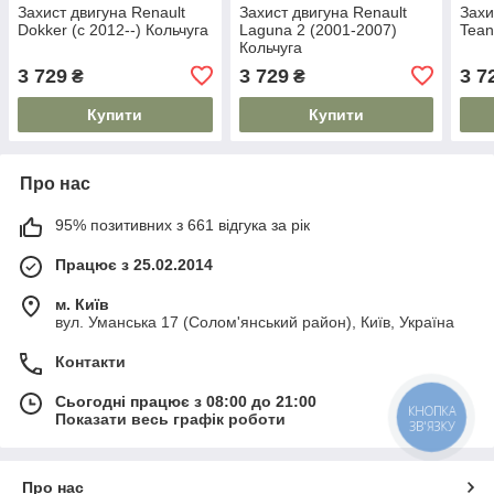
Захист двигуна Renault
Захист двигуна Renault
Захи
Dokker (c 2012--) Кольчуга
Laguna 2 (2001-2007)
Tean
Кольчуга
3 729
3 729
3 7
₴
₴
Купити
Купити
Про нас
95% позитивних з 661 відгука за рік
Працює з 25.02.2014
м. Київ
вул. Уманська 17 (Солом'янський район), Київ, Україна
Контакти
Сьогодні працює з 08:00 до 21:00
КНОПКА
Показати весь графік роботи
ЗВ'ЯЗКУ
Про нас