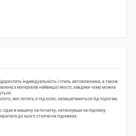
ідкреслять індивідуальність і стиль автовласника, а також
овлена з матеріалів найвищої якості, завдяки чому можна
уться.
олото, яке летить з-під коліс, залишатиметься під порогам,
но сідає в машину на початку, натиснувши на підніжку.
иратися до нього стоячи на підніжках.