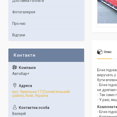
Доставка і оплата
Фотогалерея
Про нас
Відгуки
Опис
Бічні підні
Автобар+
виручать у
бути впевн
- Бічні під
не дряпаюч
вул. Уманська 17 (Солом'янський
- Так само 
район), Київ, Україна
- У разі, я
Комплекта
- Бічні підн
Валерій
- Кріпленн