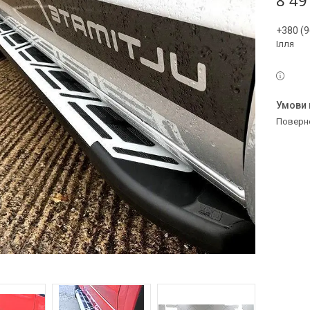
8 49
+380 (9
Ілля
поверн