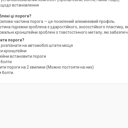
ія щодо встановлення
блені ці пороги?
силова частина порога — це посилений алюмінієвий профіль.
стина підніжки зроблена з ударостійкого, зносостійкого пластику, я
ювальні кронштейни зроблені з товстостінного металу, які забезпеч
вити пороги?
 розпізнати на автомобілі штатні місця
ти кронштейни
тейни встановити пороги
 болти
ити пороги на 2 хвилини (Можно постояти на них)
и болти.