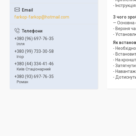
- Інструкц
farkop-farkop@hotmail.com
З чого зро
— Основна 
- Верхня ча
- Установл
+380 (96) 697-76-35
Як встано
Ілля
- Необхідно
+380 (99) 733-30-58
- Встанови
Ігор
- На кронш
+380 (44) 334-41-46
- Затягнути
Київ Стаціонарний
- Навантаж
+380 (93) 697-76-35
- Дотиснут
Роман