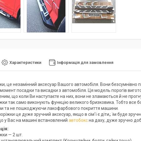
Характеристики
Інформація для замовлення
жки, це незамінний аксесуар Вашого автомобіля. Вони безсумнівно п
 момент посадки та висадки з автомобіля. Ця модель порогів вигот
еним, що коли Ви наступаєте на них, вони не зламаються й не прогн
ніжки так само виконують функцію великого бризковика. Тобто все б
и та не пошкоджуючи лакофарбового покриття машини.
поріжки це дуже зручний аксесуар, якщо в сім'ї є діти,; їм буде зруч
кщо у Вас на машині встановлений
автобокс
на даху, дуже зручно доб
ція:
іжки — 2 шт.
я установлювальний комплект (Кронштейни, болти, гайки тощо)