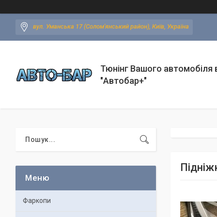
вул. Уманська 17 (Солом'янський район), Київ, Україна
Тюнінг Вашого автомобіля в
"Автобар+"
Підніж
Фаркопи