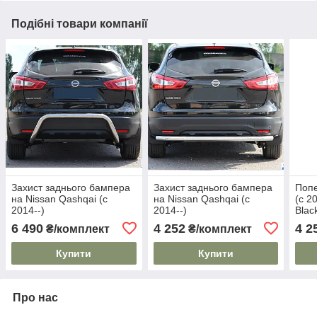
Подібні товари компанії
Захист заднього бампера
Захист заднього бампера
Попе
на Nissan Qashqai (c
на Nissan Qashqai (c
(c 20
2014--)
2014--)
Blac
рейл
6 490
4 252
4 2
₴/комплект
₴/комплект
ключ
Купити
Купити
Про нас