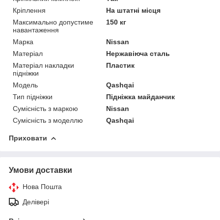
Кріплення
На штатні місця
Максимально допустиме
150 кг
навантаження
Марка
Nissan
Матеріал
Нержавіюча сталь
Матеріал накладки
Пластик
підніжки
Модель
Qashqai
Тип підніжки
Підніжка майданчик
Сумісність з маркою
Nissan
Сумісність з моделлю
Qashqai
Приховати
Умови доставки
Нова Пошта
Делівері