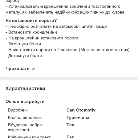
виробу.
- Установлювальні кронштейни зроблені з товстостінного
металу, які забезпечать надійну фіксацію підніжк до кузова
Як встановити пороги?
- Необхідно розпізнати на автомобілі штатні місця
- Встановити кронштейни
- На кронштейни встановити пороги
- Затягнути болти
- Навантажити пороги на 2 хвилини (Можно постояти на них)
- Дотиснути болти.
Приховати
Характеристики
Основні атрибути
Виробник
Can Otomotiv
Країна виробник
Туреччина
Вбудовані ребра
Так
жорсткості
Кріпильний комплект
Так