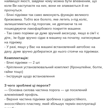
найвищої якості, завдяки чому можна бути впевненим, що
коли Ви наступаєте на них, вони не зламаються й не
прогнуться.
- Бічні підніжки так само виконують функцію великого
бризковика. Тобто все болото, яке летить з-під коліс,
залишатиметься під порогам, не дряпаючи та не
пошкоджуючи лакофарбового покриття машини.
- Так само поріжки це дуже зручний аксесуар, якщо в сім'ї є
діти,; їм буде зручно сідає в машину на початку, натиснувши
на підніжку.
- У разі, якщо у Вас на машині встановлений
автобокс
на
даху, дуже зручно добиратися до нього стоячи на підніжках.
Комплектація:
- Бічні підніжки — 2 шт.
- Кріплення установлювальний комплект (Кронштейни, болти,
гайки тощо)
- Інструкція щодо встановлення
З чого зроблені ці пороги?
— Основна силова частина порога — це посилений
алюмінієвий профіль.
- Верхня частина підніжки зроблена з ударостійкого,
зносостійкого пластику, який збільшує термін експлуатації