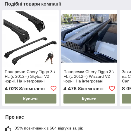
Подібні товари компанії
Поперечки Chery Tiggo 3 \
Поперечки Chery Tiggo 3 \
Захи
FL (c 2012--) Skybar V2
FL (c 2012--) Wizzard V2
на C
чорні. На інтегровані
чорні. На інтегровані
Can 
рейлінги
рейлінги
4 028
4 476
8 0
₴/комплект
₴/комплект
Купити
Купити
Про нас
95% позитивних з 664 відгуків за рік