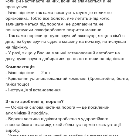
коли Ви наступаєте на них, вони не зламаються й не
прогнуться.
- Бічні підніжки так само виконують функцію великого
бризковика. Тобто все болото, яке летить з-під коліс,
залишатиметься під порогам, не дряпаючи та не
пошкоджуючи лакофарбового покриття машини.
- Так само поріжки це дуже зручний аксесуар, якщо в сім'ї є
діти,; їм буде зручно сідає в машину на початку, натиснувши
на підніжку.
- У разі, якщо у Вас на машині встановлений
автобокс
на
даху, дуже зручно добиратися до нього стоячи на підніжках.
Комплектація
- Бічні підніжки — 2 шт.
- Кріплення установлювальний комплект (Кронштейни, болти,
гайки тощо)
- Інструкція зі встановлення
З чого зроблені ці пороги?
— Основна силова частина порога — це посилений
алюмінієвий профіль.
- Верхня частина підніжки зроблена з ударостійкого,
зносостійкого пластику, який збільшує термін експлуатації
виробу.
- Установлювальні кронштейни зроблені з товстостінного