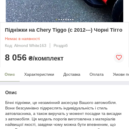
Підніжки на Chery Tiggo (c 2012---) Чорні Тігго
Немає в наявності
Код: Almond White163
Роздріб
8 056
₴/комплект
Опис
Характеристики
Доставка
Оплата
Умови п
Опис
Бічні підніжки, це незамінний аксесуар Вашого автомобіля.
Вони безсумнівно підкреслять індивідуальність і стиль
автовласника, а також виручать у момент посадки та висадки
з автомобіля. Ця модель порогів виготовлена з матеріалів
найвищої якості, завдяки чому можна бути впевненим, що