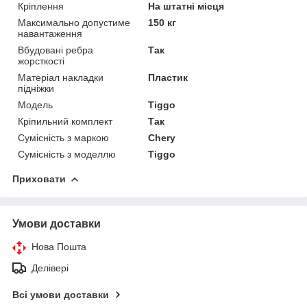
Кріплення
На штатні місця
Максимально допустиме
150 кг
навантаження
Вбудовані ребра
Так
жорсткості
Матеріал накладки
Пластик
підніжки
Модель
Tiggo
Кріпильний комплект
Так
Сумісність з маркою
Chery
Сумісність з моделлю
Tiggo
Приховати
Умови доставки
Нова Пошта
Делівері
Всі умови доставки